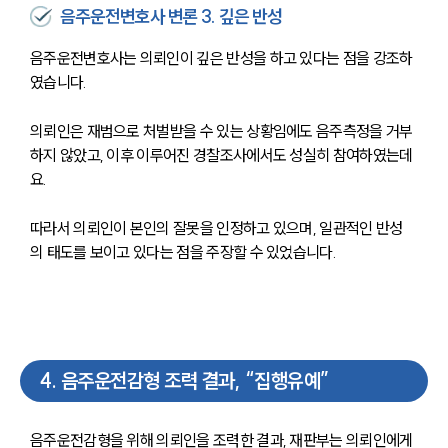
음주운전변호사 변론 3. 깊은 반성
음주운전변호사는 의뢰인이 깊은 반성을 하고 있다는 점을 강조하
였습니다.
의뢰인은 재범으로 처벌받을 수 있는 상황임에도 음주측정을 거부
하지 않았고, 이후 이루어진 경찰조사에서도 성실히 참여하였는데
요.
따라서 의뢰인이 본인의 잘못을 인정하고 있으며, 일관적인 반성
의 태도를 보이고 있다는 점을 주장할 수 있었습니다.
센터소개
센터소개
대륜의 강점
오시는 길
4
.
음주운전감형 조력 결과, “집행유예”
글로벌 파트너 로펌
고객의 소리
통합검색
음주운전감형을 위해 의뢰인을 조력한 결과, 재판부는 의뢰인에게 
AI대륜