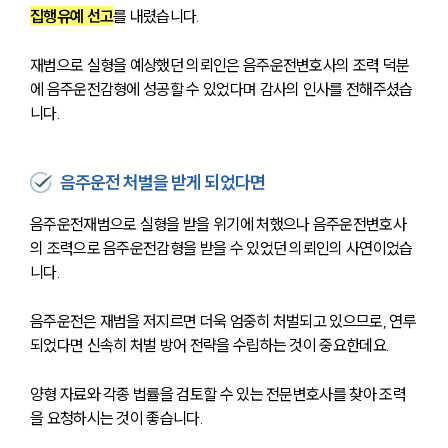
집행유예 선고
를 내렸습니다.
업무사례
재범으로 실형을 예상했던 의뢰인은 음주운전변호사의 조력 덕분
에 음주운전감형에 성공할 수 있었다며 감사의 인사를 전해주셨습
업무사례
니다.
사례분석/최신동향
법률정보
법률지식인
고객후기
음주운전 처벌을 받게 되었다면
음주운전재범으로 실형을 받을 위기에 처했으나 음주운전변호사
업무분야
의 조력으로 음주운전감형을 받을 수 있었던 의뢰인의 사연이었습
니다.
분야별
음주운전은 재범을 저지르면 더욱 엄중히 처벌되고 있으므로, 연루
되었다면 신속히 처벌 방어 전략을 수립하는 것이 중요한데요.
구성원 소개
양형 자료와 각종 법률을 검토할 수 있는 전문변호사를 찾아 조력
법률상담전문변호사
을 요청하시는 것이 좋습니다.