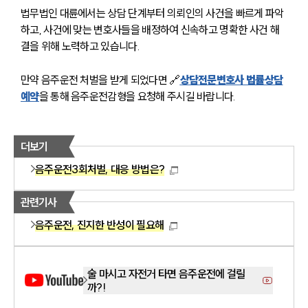
소식/자료
법무법인 대륜에서는 상담 단계부터 의뢰인의 사건을 빠르게 파악
하고, 사건에 맞는 변호사들을 배정하여 신속하고 명확한 사건 해
언론보도
결을 위해 노력하고 있습니다.
공지사항
법률 블로그
만약 음주운전 처벌을 받게 되었다면 🔗
상담전문변호사 법률상담
법률서식
뉴스레터/브로슈어
예약
을 통해 음주운전감형을 요청해 주시길 바랍니다.
세미나
더보기
대륜법률상담예약
음주운전3회처벌, 대응 방법은?
대륜법률상담예약
관련기사
음주운전, 진지한 반성이 필요해
술 마시고 자전거 타면 음주운전에 걸릴
까?!