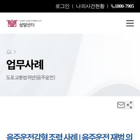
로그인
나의사건현황
1800-7905
업무사례
도로교통법위반(음주운전)
음주운전감형 조력 사례 | 음주운전 재범 의