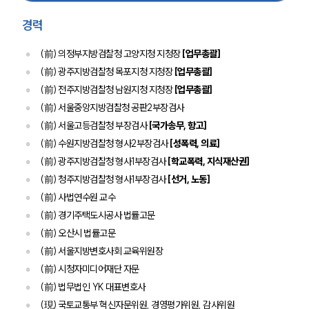
경력
(前) 의정부지방검찰청 고양지청 지청장
[업무총괄]
(前) 광주지방검찰청 목포지청 지청장
[업무총괄]
(前) 전주지방검찰청 남원지청 지청장
[업무총괄]
(前) 서울중앙지방검찰청 공판2부장검사
센터소개
(前) 서울고등검찰청 부장검사
[국가송무, 항고]
센터소개
(前) 수원지방검찰청 형사2부장검사
[성폭력, 의료]
대륜의 강점
(前) 광주지방검찰청 형사1부장검사
[학교폭력, 지식재산권]
오시는 길
(前) 청주지방검찰청 형사1부장검사
[선거, 노동]
글로벌 파트너 로펌
고객의 소리
(前) 사법연수원 교수
통합검색
(前) 경기주택도시공사 법률고문
AI대륜
(前) 오산시 법률고문
(前) 서울지방변호사회 교육위원장
업무사례
(前) 시청자미디어재단 자문
(前) 법무법인 YK 대표변호사
업무사례
(現) 국토교통부 혁신자문위원, 경영평가위원, 감사위원