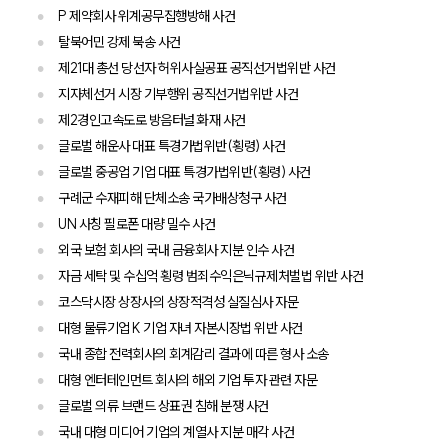
P 제약회사 위계공무집행방해 사건
탈북어민 강제 북송 사건
제21대 총선 당선자 허위사실공표 공직선거법위반 사건
지자체선거 시장 기부행위 공직선거법위반 사건
제2경인고속도로 방음터널 화재 사건
글로벌 해운사 대표 특경가법위반(횡령) 사건
글로벌 중공업 기업 대표 특경가법위반(횡령) 사건
구례군 수재피해 단체소송 국가배상청구 사건
UN 사칭 필로폰 대량 밀수 사건
외국 보험 회사의 국내 금융회사 지분 인수 사건
자금 세탁 및 수십억 횡령 범죄수익은닉규제처벌법 위반 사건
코스닥시장 상장사의 상장적격성 실질심사 자문
대형 물류기업 K 기업 자녀 자본시장법 위반 사건
국내 종합 전력회사의 회계감리 결과에 따른 형사 소송
대형 엔터테인먼트 회사의 해외 기업 투자 관련 자문
글로벌 의류 브랜드 상표권 침해 분쟁 사건
국내 대형 미디어 기업의 계열사 지분 매각 사건