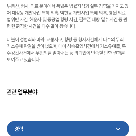
부동산, 형사, 의료 분야에서 폭넓은 법률지식과 실무 경험을 가지고 있
어 대장동 개발사업 특혜 의혹, 백현동 개발사업 특혜 의혹, 병원 의료
법위반 사건, 해운사 및 중공업 횡령 사건, 필로폰 대량 밀수 사건 등 관
련한 굵직한 사건을 다수 맡아 왔습니다.
더불어 성범죄와 마약, 교통사고, 횡령 등 형사사건에서 다수의 무죄,
기소유예 판결을 받아냈으며, 대마 상습흡입사건에서 기소유예를, 특
수강간사건에서 무혐의를 받아내는 등 의뢰인이 만족할 만한 결과를
보여주고 있습니다.
관련 업무분야
형사
마약
지식재산권
기업법무
학교폭력
의료제약
회계감리
M&A
음주교통사고
성범죄
금융
보험