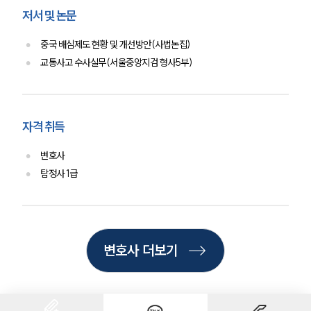
저서 및 논문
중국 배심제도 현황 및 개선방안(사법논집)
교통사고 수사실무(서울중앙지검 형사5부)
자격 취득
변호사
탐정사 1급
인재채용
만화로 보는 사례
변호사 더보기