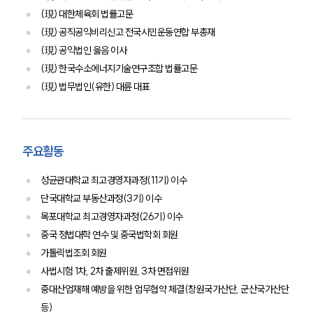
사례분석/최신동향
(現) 대한체육회 법률고문
법률정보
법률지식인
(現) 공직공익비리신고 전국시민운동연합 부총재
고객후기
(現) 공익법인 옳음 이사
(現) 한국수소에너지기술연구조합 법률고문
업무분야
(現) 법무법인(유한) 대륜 대표
분야별
주요활동
구성원 소개
성균관대학교 최고경영자과정(11기) 이수
법률상담전문변호사
단국대학교 부동산과정(3기) 이수
목포대학교 최고경영자과정(26기) 이수
중국 정법대학 연수 및 중국법학회 회원
소식/자료
가톨릭법조회 회원
언론보도
사법시험 1차, 2차 출제위원, 3차 면접위원
공지사항
중대산업재해 예방을 위한 업무협약 체결(창원국가산단, 군산국가산단
법률 블로그
등)
법률서식