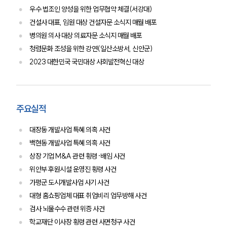
뉴스레터/브로슈어
우수 법조인 양성을 위한 업무협약 체결(서강대)
세미나
건설사 대표, 임원 대상 건설자문 소식지 매월 배포
병의원 의사 대상 의료자문 소식지 매월 배포
청렴문화 조성을 위한 강연(일산소방서, 신안군)
대륜법률상담예약
2023 대한민국 국민대상 사회발전혁신 대상
대륜법률상담예약
주요실적
대장동 개발사업 특혜 의혹 사건
백현동 개발사업 특혜 의혹 사건
상장 기업 M&A 관련 횡령·배임 사건
위안부 후원시설 운영진 횡령 사건
가평군 도시개발사업 사기 사건
대형 홈쇼핑업체 대표 취업비리 업무방해 사건
검사 뇌물수수 관련 위증 사건
학교재단 이사장 횡령 관련 사면청구 사건