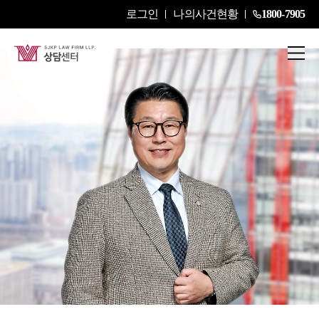
로그인
나의사건현황
1800-7905
김국일
President Attorney