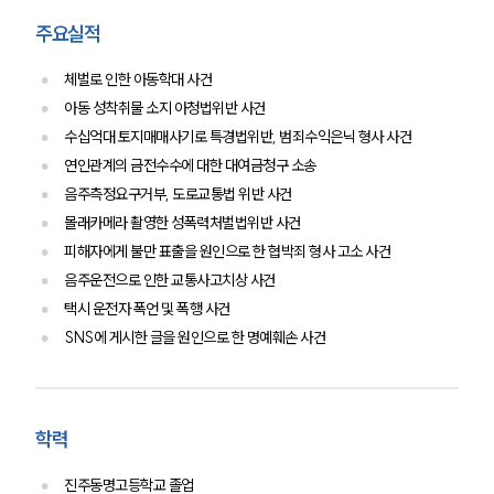
세미나
주요실적
대륜법률상담예약
체벌로 인한 아동학대 사건
아동 성착취물 소지 아청법위반 사건
대륜법률상담예약
수십억대 토지매매사기로 특경법위반, 범죄수익은닉 형사 사건
연인관계의 금전수수에 대한 대여금청구 소송
음주측정요구거부, 도로교통법 위반 사건
몰래카메라 촬영한 성폭력처벌법위반 사건
피해자에게 불만 표출을 원인으로 한 협박죄 형사 고소 사건
음주운전으로 인한 교통사고치상 사건
택시 운전자 폭언 및 폭행 사건
SNS에 게시한 글을 원인으로 한 명예훼손 사건
학력
진주동명고등학교 졸업