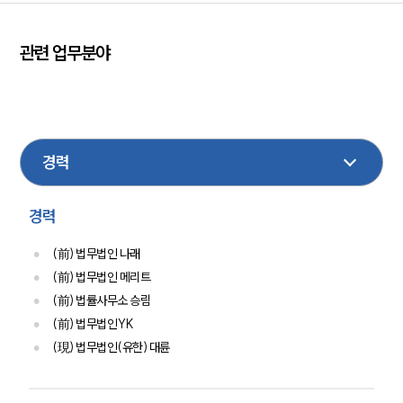
법률지식인
고객후기
관련 업무분야
업무분야
민사
손해배상
형사
성범죄
이혼
분야별
음주교통사고
마약
부동산
디지털포렌식
구성원 소개
경력
법률상담전문변호사
(前) 법무법인 나래
소식/자료
(前) 법무법인 메리트
(前) 법률사무소 승림
언론보도
(前) 법무법인YK
공지사항
(現) 법무법인(유한) 대륜
법률 블로그
법률서식
뉴스레터/브로슈어