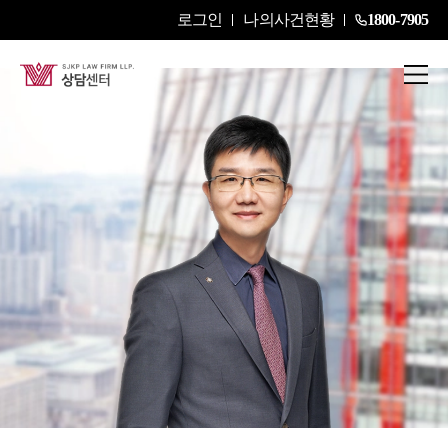
로그인
나의사건현황
1800-7905
김효준
Senior Partner Attorney