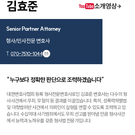
김효준
소개영상
Senior Partner Attorney
센터소개
형사/민사전문 변호사
센터소개
T.
070-7510-1044
대륜의 강점
오시는 길
글로벌 파트너 로펌
고객의 소리
“누구보다 정확한 판단으로 조력하겠습니다”
통합검색
AI대륜
대한변호사협회 등록 형사전문변호사로인 김효준 변호사는 다수의 형
사사건에서 무죄, 무혐의 등 결과를 이끌었습니다. 특히, 성폭력처벌법
업무사례
및 아청법위반 사건에서 의뢰인이 실형을 면할 수 있도록 조력하고 있
습니다. 수십억대 사기범죄에서도 무죄 선고를 받아낼 만큼 형사사건
업무사례
에서 능력과 노하우를 갖춘 형사법 전문가입니다.
사례분석/최신동향
법률정보