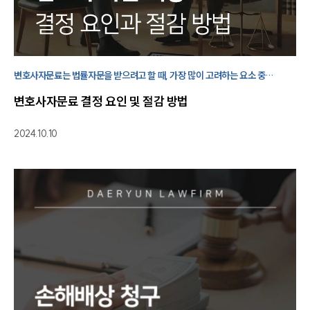
대륜의 강점
오시는 길
글로벌 파트너 로펌
고객의 소리
통합검색
변호사자문료는 법률자문을 받으려고 할 때, 가장 많이 고려하는 요소 중
AI대륜
하나입니다. 변호사자문을 선택하는 방법과 자문료 절감 방법을
변호사자문료 결정 요인 및 절감 방법
살펴보겠습니다.
업무사례
2024.10.10
업무사례
사례분석/최신동향
법률정보
법률지식인
고객후기
업무분야
분야별