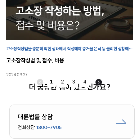
고소장작성법을 충분히 익힌 상태에서 작성해야 증거물 은닉 등 불리한 상황에
놓이지 않을 수 있습니다. 고소장작성법과 접수 방법, 비용 등에 대해
고소장작성법 및 접수, 비용
살펴보겠습니다.
2024.09.27
1
2
3
4
더 궁금한 점이 있으신가요?
대륜법률 상담
전화상담
1800-7905