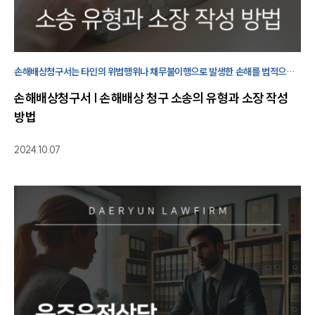
구성원 소개
법률상담전문변호사
손해배상청구서는 타인의 위법행위나 채무불이행으로 발생한 손해를 법적으로
배상받기 위해 작성하는 손해배상 청구 소장으로, 사건 유형에 맞게 명확히
소식/자료
손해배상청구서 | 손해배상 청구 소송의 유형과 소장 작성
작성해야 합니다.
방법
언론보도
공지사항
2024.10.07
법률 블로그
법률서식
뉴스레터/브로슈어
세미나
대륜법률상담예약
대륜법률상담예약