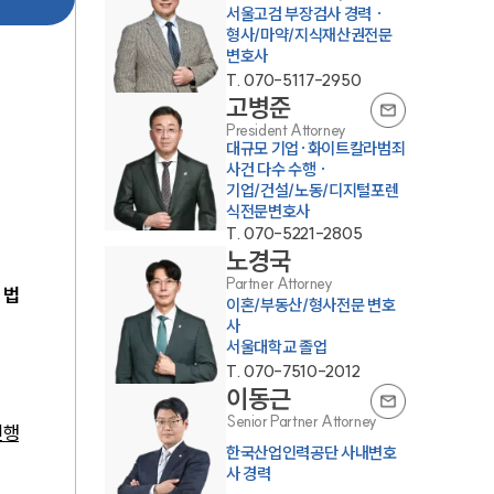
서울고검 부장검사 경력 ·
형사/마약/지식재산권전문
변호사
T.
070-5117-2950
고병준
President Attorney
대규모 기업·화이트칼라범죄
사건 다수 수행 ·
기업/건설/노동/디지털포렌
식전문변호사
센터소개
T.
070-5221-2805
노경국
Partner Attorney
센터소개
 
법
이혼/부동산/형사전문 변호
사
대륜의 강점
서울대학교 졸업
T.
070-7510-2012
오시는 길
이동근
Senior Partner Attorney
글로벌 파트너 로펌
진행
한국산업인력공단 사내변호
고객의 소리
사 경력