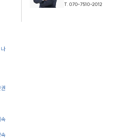
T.
070-7510-2012
통합검색
AI대륜
업무사례
 나
업무사례
사례분석/최신동향
법률정보
분권
법률지식인
고객후기
비속
업무분야
상속
분야별