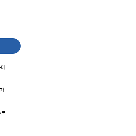
대륜법률상담예약
대륜법률상담예약
는데
가 
류분