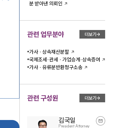
분 받아낸 의뢰인
관련 업무분야
더보기
가사 · 상속재산분할
국제조세·관세 · 가업승계·상속증여
가사 · 유류분반환청구소송
관련 구성원
더보기
김국일
President Attorney