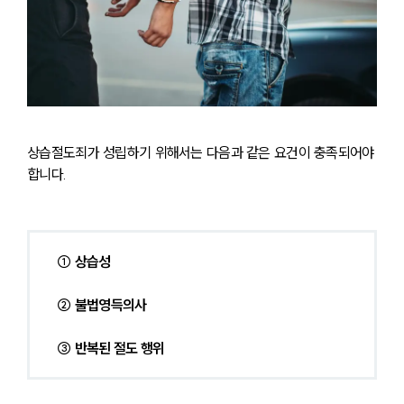
고객의 소리
통합검색
AI대륜
업무사례
업무사례
사례분석/최신동향
상습절도죄가 성립하기 위해서는 다음과 같은 요건이 충족되어야 
법률정보
합니다.
법률지식인
고객후기
① 상습성
업무분야
분야별
② 불법영득의사
③ 반복된 절도 행위
구성원 소개
법률상담전문변호사