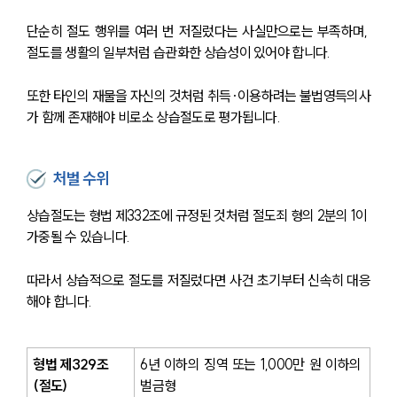
단순히 절도 행위를 여러 번 저질렀다는 사실만으로는 부족하며, 
절도를 생활의 일부처럼 습관화한 상습성이 있어야 합니다.
소식/자료
언론보도
또한 타인의 재물을 자신의 것처럼 취득·이용하려는 불법영득의사
공지사항
가 함께 존재해야 비로소 상습절도로 평가됩니다.
법률 블로그
법률서식
뉴스레터/브로슈어
처벌 수위
세미나
상습절도는 형법 제332조에 규정된 것처럼 절도죄 형의 2분의 1이 
가중될 수 있습니다.
대륜법률상담예약
대륜법률상담예약
따라서 상습적으로 절도를 저질렀다면 사건 초기부터 신속히 대응
해야 합니다.
형법 제329조
6년 이하의 징역 또는 1,000만 원 이하의 
(절도)
벌금형