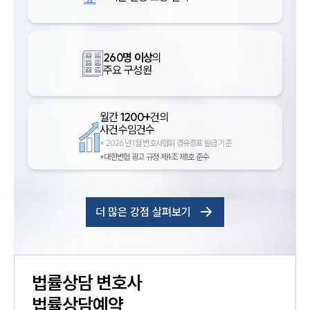
260명 이상
의
주요 구성원
월간
1200+
건의
사건수임건수
*
2026년 1월 변호사협회 경유증표 발급 기준
*대한변협 광고 규정 제4조 제1호 준수
더 많은 강점 살펴보기
법률상담
변호사
법률상담예약