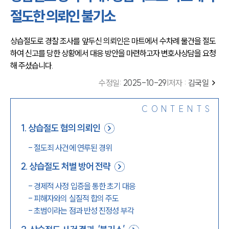
절도한 의뢰인 불기소
상습절도로 경찰 조사를 앞두신 의뢰인은 마트에서 수차례 물건을 절도
하여 신고를 당한 상황에서 대응 방안을 마련하고자 변호사상담을 요청
해 주셨습니다.
수정일
:
2025-10-29
|
저자 :
김국일
CONTENTS
1
.
상습절도 혐의 의뢰인
-
절도죄 사건에 연루된 경위
2
.
상습절도 처벌 방어 전략
-
경제적 사정 입증을 통한 초기 대응
-
피해자와의 실질적 합의 주도
-
초범이라는 점과 반성 진정성 부각