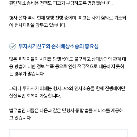
판단해 소송비용 전액도 피고가 부담하도록 명령했습니다.
AI대륜
형사 절차 역시 현재 병행 진행 중이며, 피고는 사기 혐의로 기소되
업무사례
어 형사재판을 앞두고 있습니다.
업무사례
사례분석/최신동향
투자사기신고와 손해배상소송의 중요성
법률정보
법률지식인
많은 피해자들이 사기를 당했음에도 불구하고 상대방과의 관계 대
고객후기
응 방법에 대한 정보 부족 등으로 인해 적극적으로 대응하지 못하
는 경우가 많습니다.
업무분야
그러나 투자사기 피해는 형사고소와 민사소송을 함께 진행해야만 
분야별
실질적인 회복이 가능합니다.
법무법인 대륜은 다음과 같은 민형사 통합 법률 서비스를 제공하
구성원 소개
고 있습니다.
법률상담전문변호사