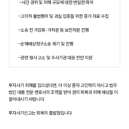
 -사건 경위 및 피해 규모에 대한 면밀한 파악
소식/자료
-고의적 불법행위 및 과실 입증을 위한 증거 자료 수집
언론보도
공지사항
-소송 전 가압류·가처분 등 보전처분 진행
법률 블로그
법률서식
뉴스레터/브로슈어
-손해배상청구소송 제기 및 진행
세미나
-관련 형사 고소 및 수사기관 대응 전반 지원
대륜법률상담예약
대륜법률상담예약
투자사기 피해를 입으셨다면, 더 이상 혼자 고민하지 마시고 법무
법인 대륜 전문 변호사의 조력을 받아 권리 회복과 피해 배상을 이
끌어내시기 바랍니다.
투자사기신고는 회복의 출발점입니다.