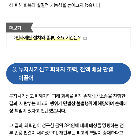
해 피해 회복의 실질적 가능성을 높이고자 했습니다.
더보기
민사재판 절차와 종류, 소요 기간은?
3
.
투자사기신고 피해자 조력, 전액 배상 판결
이끌어
센터소개
투자사기신고 피해자의 피해 회복을 위해 손해배상소송을 진행한 
결과, 재판부는 피고의 행위가 
민법상 불법행위에 해당하며 손해배
센터소개
대륜의 강점
상 책임
이 있다고 판단했습니다.
오시는 길
글로벌 파트너 로펌
그 결과, 의뢰인이 청구한 금액 3억원에 대해 배상을 명령하는 전
고객의 소리
부 인용 판결이 내려졌으며, 재판부는 피고의 책임이 중대하다고 
통합검색