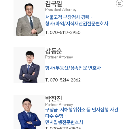
김국일
President Attorney
서울고검 부장검사 경력 ·
형사/마약/지식재산권전문변호사
T.
070-5117-2950
강동훈
Partner Attorney
형사/부동산/상속전문 변호사
T.
070-5214-2362
박한진
Partner Attorney
구상금·사해행위취소 등 민사집행 사건
다수 수행 ·
민사집행전문변호사
T.
070-5221-2805