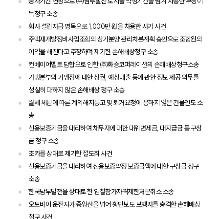
공사기간 연장으로 ㈜남부발전 토지를 약정기간을 넘겨 사용한 부당이
득청구 소송
대륜법률상담예약
회사 설립자금 명목으로 1,000만 원을 차용한 사기 사건
주택재개발정비사업조합의 상가분양 관리처분계획 승인으로 조합원의
대륜법률상담예약
이익을 해친다고 주장하며 제기한 손해배상청구 소송
컨베이어벨트 담합으로 인한 ㈜화승코퍼레이션의 손해배상청구소송
가맹본부의 가맹점에 대한 상권, 예상매출 등에 관한 정보 제공 의무를
성실히 다하지 않은 손해배상 청구 소송
월세 체납에 따른 계약해지통고 및 퇴거요청에 응하지 않은 건물인도 소
송
신용보증기금을 대리하여 채무자에 대한 대위변제금, 대지급금 등 구상
금 청구 소송
조카를 상대로 제기한 절도죄 사건
신용보증기금을 대리하여 신용보증약정 보증금액에 대한 구상금 청구
소송
한국남부발전을 상대로 한 입찰참가자격제한처분취소 소송
오토바이 운전자가 중앙선을 넘어 횡단보도 보행자를 충격한 손해배상
청구 사건