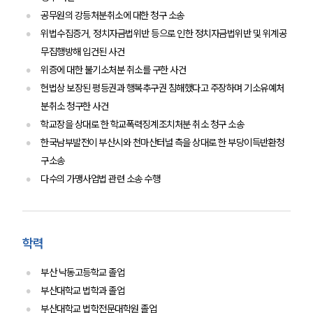
공무원의 강등처분취소에 대한 청구 소송
위법수집증거, 정치자금법위반 등으로 인한 정치자금법위반 및 위계공
무집행방해 입건된 사건
위증에 대한 불기소처분 취소를 구한 사건
헌법상 보장된 평등권과 행복추구권 침해했다고 주장하며 기소유예처
분취소 청구한 사건
학교장을 상대로 한 학교폭력징계조치처분 취소 청구 소송
한국남부발전이 부산시와 천마산터널 측을 상대로 한 부당이득반환청
구소송
다수의 가맹사업법 관련 소송 수행
학력
부산 낙동고등학교 졸업
부산대학교 법학과 졸업
부산대학교 법학전문대학원 졸업