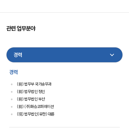
관련 업무분야
센터소개
공정거래
형사
행정
기업법무
부동산
센터소개
대륜의 강점
가사
M&A
손해배상
건설
이혼
민사
오시는 길
글로벌 파트너 로펌
고객의 소리
경력
통합검색
AI대륜
(前) 법무부 국가송무과
(前) 법무법인 정인
업무사례
(前) 법무법인 부산
(前) (주)화승코퍼레이션
업무사례
(現) 법무법인(유한) 대륜
사례분석/최신동향
법률정보
법률지식인