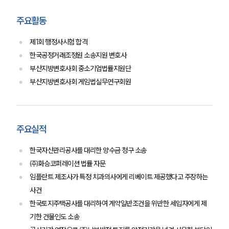
고객후기
주요활동
업무분야
제1회 행정사시험 합격
한국공정거래조정원 소송지원 변호사
분야별
부산지방변호사회 중소기업법률지원단
부산지방변호사회 게임법실무연구회원
구성원 소개
법률상담전문변호사
주요실적
소식/자료
한국자산관리공사를 대리한 양수금 청구 소송
㈜화승코퍼레이션 법률 자문
언론보도
임플란트 제조사가 특정 치과의사에게 리베이트 제공했다고 주장하는
공지사항
사건
법률 블로그
법률서식
한국토지주택공사를 대리하여 계약일반조건을 위반한 세입자에게 제
뉴스레터/브로슈어
기한 건물인도 소송
세미나