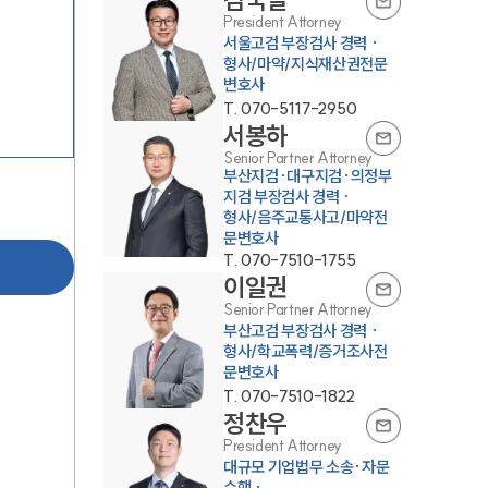
President Attorney
서울고검 부장검사 경력 ·
형사/마약/지식재산권전문
변호사
T.
070-5117-2950
서봉하
Senior Partner Attorney
부산지검·대구지검·의정부
지검 부장검사 경력 ·
형사/음주교통사고/마약전
센터소개
문변호사
T.
070-7510-1755
이일권
센터소개
Senior Partner Attorney
대륜의 강점
부산고검 부장검사 경력 ·
형사/학교폭력/증거조사전
문변호사
오시는 길
T.
070-7510-1822
글로벌 파트너 로펌
정찬우
President Attorney
고객의 소리
대규모 기업법무 소송·자문
수행 ·