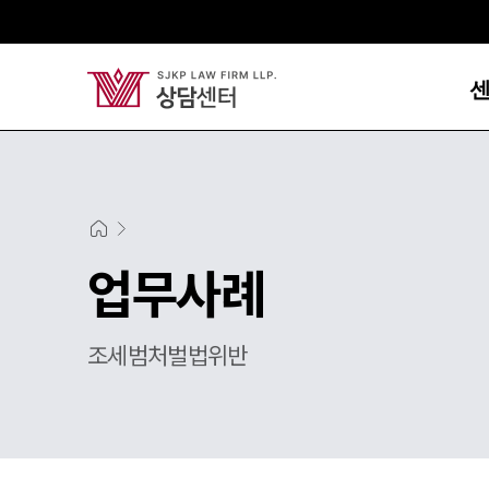
업무사례
조세범처벌법위반