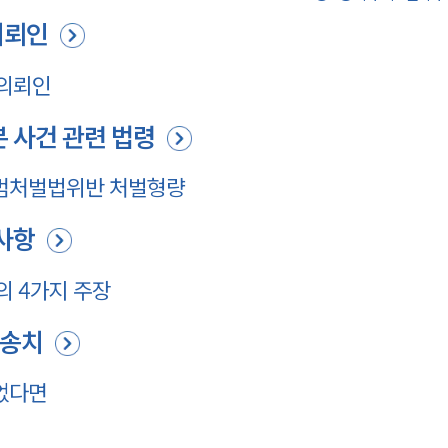
의뢰인
 의뢰인
 사건 관련 법령
범처벌법위반 처벌형량
사항
 4가지 주장
불송치
었다면