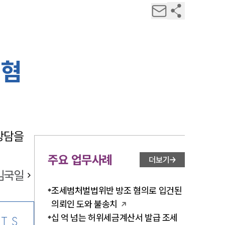
 혐
담을 
주요 업무사례
더보기
김국일
조세범처벌법위반 방조 혐의로 입건된
의뢰인 도와 불송치
십 억 넘는 허위세금계산서 발급 조세
TS