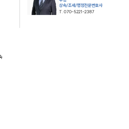
통합검색
상속/조세/행정전문변호사
T.
070-5221-2387
AI대륜
업무사례
업무사례
속
사례분석/최신동향
법률정보
법률지식인
고객후기
업무분야
분야별