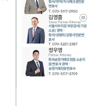
형사/마약/지식재산권전문
변호사
T.
070-5117-2950
김영흠
Senior Partner Attorney
서울서부지검 부장검사[기업
소송] 경력 ·
형사/성범죄/군형사전문변
호사
T.
070-5221-2387
정우영
Partner Attorney
한국공정거래조정원 소송지
원 변호사 경력 ·
공정거래전문변호사
T.
070-5117-3709