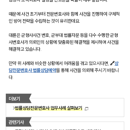
사례분석/최신동향
법률정보
때문에 사건 초기부터 전문변호사와 함께 사건을 진행하여 구체적
법률지식인
인 방어 전략을 수립하는 것이 유리한데요. 
고객후기
대륜은 군형사사건 변호, 군부대 법률자문 등을 다수 수행한 군형
업무분야
사변호사가 의뢰인의 상황에 맞춤화된 해결책을 제시하며 사건을 
해결하고 있습니다. 
분야별
만약 위 사례와 비슷한 상황에서 어려움을 겪고 있으시다면, 
🔗
상
담전문변호사 법률상담예약
을 통해 사건을 의뢰해 주시기 바랍니
구성원 소개
다.
법률상담전문변호사
더보기
소식/자료
법률상담전문변호사 업무사례 살펴보기
언론보도
공지사항
관련기사
법률 블로그