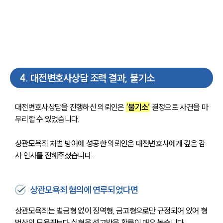
4
.
대전변호사상담 조력 결과, 불기소
센터소개
대전변호사상담을 진행하신 의뢰인은 
‘불기소’
 결정으로 사건을 마
센터소개
대륜의 강점
무리할 수 있었습니다. 
오시는 길
글로벌 파트너 로펌
상관모욕죄 처벌 방어에 성공한 의뢰인은 대전변호사에게 깊은 감
고객의 소리
사 인사를 전해주셨습니다.
통합검색
AI대륜
상관모욕죄 혐의에 연루되었다면
업무사례
상관모욕죄는 벌금형 없이 징역형, 금고형으로만 규정되어 있어 형
업무사례
법상의 모욕죄보다 실형을 선고받을 확률이 매우 높습니다. 