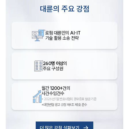
대륜의 주요 강점
로펌 대륜만의
AI·IT
기술 활용 소송 전략
260명 이상
의
주요 구성원
월간
1200+
건의
사건수임건수
*
2026년 1월 변호사협회 경유증표 발급 기준
*대한변협 광고 규정 제4조 제1호 준수
더 많은 강점 살펴보기