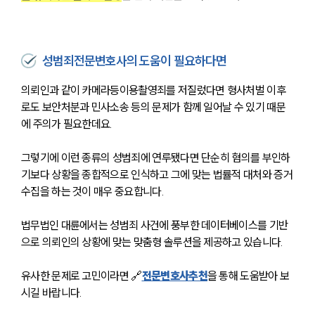
오시는 길
글로벌 파트너 로펌
고객의 소리
통합검색
AI대륜
성범죄전문변호사의 도움이 필요하다면
의뢰인과 같이 카메라등이용촬영죄를 저질렀다면 형사처벌 이후
업무사례
로도 보안처분과 민사소송 등의 문제가 함께 일어날 수 있기 때문
에 주의가 필요한데요.
업무사례
사례분석/최신동향
그렇기에 이런 종류의 성범죄에 연루됐다면 단순히 혐의를 부인하
법률정보
법률지식인
기보다 상황을 종합적으로 인식하고 그에 맞는 법률적 대처와 증거
고객후기
수집을 하는 것이 매우 중요합니다.
법무법인 대륜에서는 성범죄 사건에 풍부한 데이터베이스를 기반
업무분야
으로 의뢰인의 상황에 맞는 맞춤형 솔루션을 제공하고 있습니다.
분야별
유사한 문제로 고민이라면 🔗
전문변호사추천
을 통해 도움받아 보
시길 바랍니다.
구성원 소개