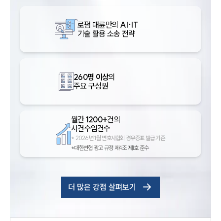
로펌 대륜만의
AI·IT
기술 활용 소송 전략
260명 이상
의
주요 구성원
월간
1200+
건의
사건수임건수
*
2026년 1월 변호사협회 경유증표 발급 기준
*대한변협 광고 규정 제4조 제1호 준수
더 많은 강점 살펴보기