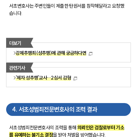
서초변호사는 주변인들이 제출한 탄원서를 참작해달라고 요청했
습니다.
더보기
강제추행죄(성추행)에 관해 궁금하다면
관련기사
‘제자 성추행’교사…2심서 감형
4
.
서초성범죄전문변호사의 조력 결과
센터소개
센터소개
서초성범죄전문변호사의 조력을 통해 
의뢰인은 검찰로부터 기소
대륜의 강점
를 유예하는 불기소 결정
을 받아 처벌을 방어했습니다.