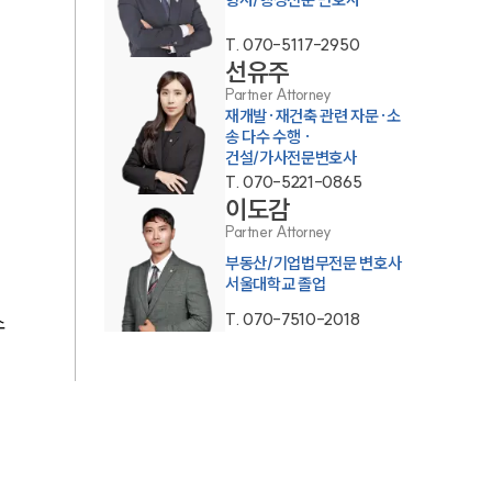
통합검색
T.
070-5117-2950
AI대륜
선유주
Partner Attorney
재개발·재건축 관련 자문·소
업무사례
송 다수 수행 ·
건설/가사전문변호사
T.
070-5221-0865
업무사례
이도감
사례분석/최신동향
Partner Attorney
부동산/기업법무전문 변호사
법률정보
서울대학교 졸업
법률지식인
T.
070-7510-2018
소
고객후기
업무분야
분야별