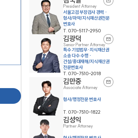
President Attorney
서울고검 부장검사 경력 ·
형사/마약/지식재산권전문
변호사
T.
070-5117-2950
김광덕
Senior Partner Attorney
특수 기업법무·지식재산권
소송 다수 수행 ·
건설/중대재해/지식재산권
센터소개
전문변호사
T.
070-7510-2018
김만중
센터소개
Associate Attorney
대륜의 강점
형사/행정전문 변호사
오시는 길
T.
070-7510-1822
글로벌 파트너 로펌
김성익
Partner Attorney
고객의 소리
형사/행정전문 변호사