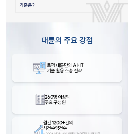
기준은?
대륜의 주요 강점
로펌 대륜만의
AI·IT
기술 활용 소송 전략
260명 이상
의
주요 구성원
월간
1200+
건의
사건수임건수
*
2026년 1월 변호사협회 경유증표 발급 기준