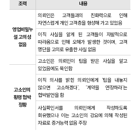
분야별
조력
내용
의뢰인은 고객들과의 친화력으로 인해 
구성원 소개
자연스럽게 개인 고객층을 형성해 가고 있었음
영업비밀누
이직 사실을 알게 된 고객들이 자발적으로 
법률상담전문변호사
설 고의성 
따라옴으로 인해 오해가 발생한 것이며, 고객 
없음
명단을 고의로 유출한 사실 없음
소식/자료
고소인은 의뢰인이 팁을 받은 사실을 알고 
있었음에도 묵인함
언론보도
공지사항
이직 의사를 밝힌 의뢰인에게 ‘팁을 내놓지 
법률 블로그
않으면 고소하겠다’, ‘계약을 연장하라’는 
법률서식
고소인의 
협박발언을 함
뉴스레터/브로슈어
횡령 협박 
세미나
정황
사실확인서를 의뢰인에게 작성하도록 
회유했으나 이는 고소인의 강요에 의해 작성된 
대륜법률상담예약
자료로 증거능력 없음 주장
대륜법률상담예약