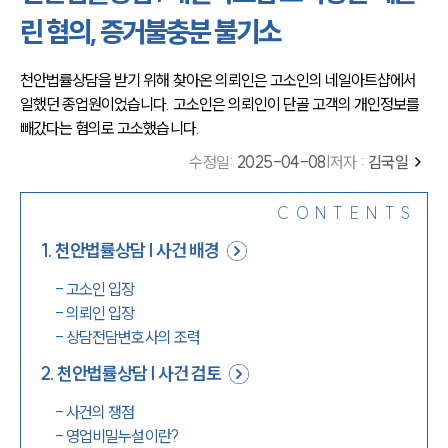
린 혐의, 증거불충분 불기소
천안법률상담을 받기 위해 찾아온 의뢰인은 고소인의 네일아트샵에서 
일했던 종업원이었습니다. 고소인은 의뢰인이 단골 고객의 개인정보를 
빼갔다는 혐의로 고소했습니다.
수정일
:
2025-04-08
|
저자 :
김국일
CONTENTS
1
.
천안법률상담 | 사건 배경
-
고소인 입장
-
의뢰인 입장
-
상담전담변호사의 조력
2
.
천안법률상담 | 사건 검토
-
사건의 쟁점
-
영업비밀누설이란?