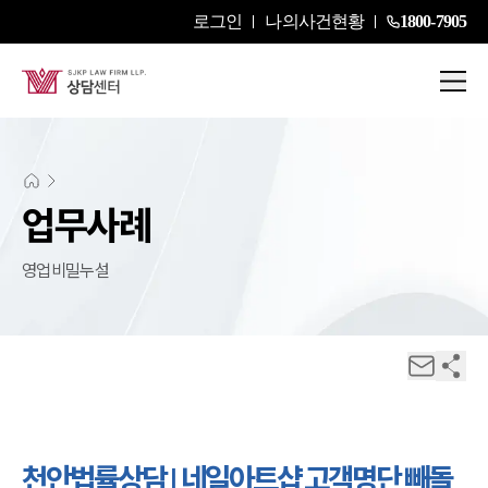
로그인
나의사건현황
1800-7905
업무사례
영업비밀누설
천안법률상담 | 네일아트샵 고객명단 빼돌