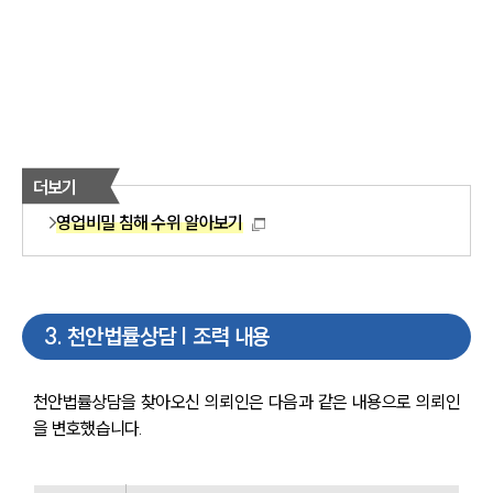
센터소개
센터소개
대륜의 강점
오시는 길
글로벌 파트너 로펌
고객의 소리
통합검색
AI대륜
더보기
영업비밀 침해 수위 알아보기
업무사례
업무사례
사례분석/최신동향
3
.
천안법률상담 | 조력 내용
법률정보
법률지식인
고객후기
천안법률상담을 찾아오신 의뢰인은 다음과 같은 내용으로 의뢰인
을 변호했습니다.
업무분야