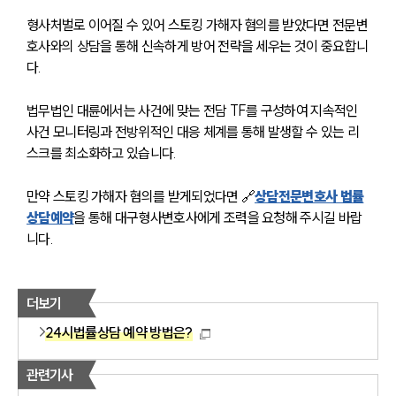
형사처벌로 이어질 수 있어 스토킹 가해자 혐의를 받았다면 전문변
언론보도
호사와의 상담을 통해 신속하게 방어 전략을 세우는 것이 중요합니
공지사항
법률 블로그
다.
법률서식
뉴스레터/브로슈어
법무법인 대륜에서는 사건에 맞는 전담 TF를 구성하여 지속적인 
세미나
사건 모니터링과 전방위적인 대응 체계를 통해 발생할 수 있는 리
스크를 최소화하고 있습니다.
대륜법률상담예약
만약 스토킹 가해자 혐의를 받게되었다면 🔗
상담전문변호사 법률
대륜법률상담예약
상담예약
을 통해 대구형사변호사에게 조력을 요청해 주시길 바랍
니다.
더보기
24시법률상담 예약 방법은?
관련기사