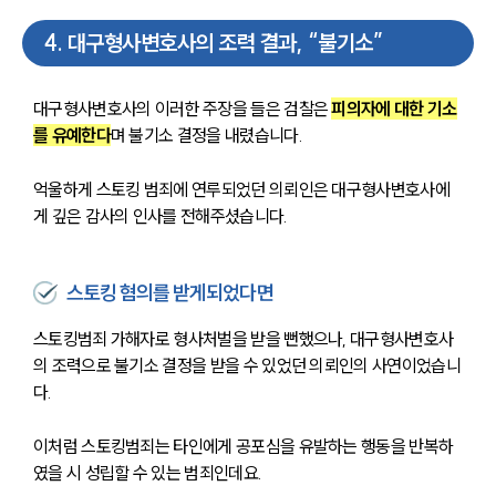
업무사례
4
.
대구형사변호사의 조력 결과, “불기소”
업무사례
대구형사변호사의 이러한 주장을 들은 검찰은 
피의자에 대한 기소
사례분석/최신동향
법률정보
를 유예한다
며 불기소 결정을 내렸습니다.
법률지식인
고객후기
억울하게 스토킹 범죄에 연루되었던 의뢰인은 대구형사변호사에
게 깊은 감사의 인사를 전해주셨습니다.
업무분야
스토킹 혐의를 받게되었다면
분야별
스토킹범죄 가해자로 형사처벌을 받을 뻔했으나, 대구형사변호사
구성원 소개
의 조력으로 불기소 결정을 받을 수 있었던 의뢰인의 사연이었습니
다.
법률상담전문변호사
이처럼 스토킹범죄는 타인에게 공포심을 유발하는 행동을 반복하
였을 시 성립할 수 있는 범죄인데요.
소식/자료