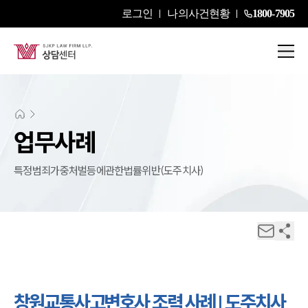
로그인
나의사건현황
1800-7905
업무사례
특정범죄가중처벌등에관한법률위반(도주치사)
창원교통사고변호사 조력 사례 | 도주치사