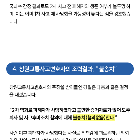
국과수 감정 결과로도 2차 사고 전 피해자의 생존 여부가 불투명 하
며, 이는 이미 1차 사고 때 사망했을 가능성이 높다는 점을 강조했습
니다.
4
.
창원교통사고변호사의 조력결과, “불송치”
센터소개
센터소개
창원교통사고변호사의 주장을 받아들인 경찰은 다음과 같은 결정
대륜의 강점
을 내렸습니다.
오시는 길
글로벌 파트너 로펌
고객의 소리
“2차 역과로 피해자가 사망하였다고 볼만한 증거자료가 없어 도주
통합검색
치사 및 사고후미조치 혐의에 대해 
불송치(혐의없음)한다.
”
AI대륜
사건 이후 피해자가 사망했다는 사실로 죄책감에 괴로워하던 의뢰