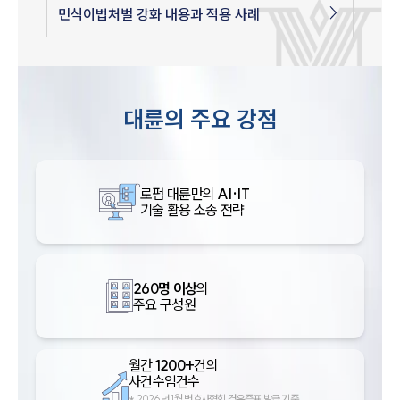
민식이법처벌 강화 내용과 적용 사례
대륜의 주요 강점
로펌 대륜만의
AI·IT
기술 활용 소송 전략
260명 이상
의
주요 구성원
월간
1200+
건의
사건수임건수
*
2026년 1월 변호사협회 경유증표 발급 기준