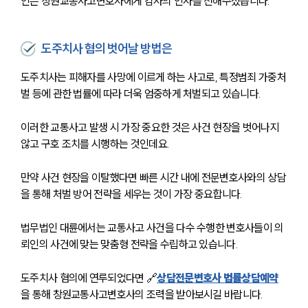
업무사례
인은 창원교통사고변호사에게 감사의 인사를 전해주셨습니다. 
업무사례
사례분석/최신동향
도주치사 혐의 벗어날 방법은
법률정보
법률지식인
도주치사는 피해자를 사망에 이르게 하는 사고로, 특정범죄 가중처
고객후기
벌 등에 관한 법률에 따라 더욱 엄중하게 처벌되고 있습니다.
이러한 교통사고 발생 시 가장 중요한 것은 사건 현장을 벗어나지 
업무분야
않고 구호 조치를 시행하는 것인데요.
분야별
만약 사건 현장을 이탈했다면 빠른 시간 내에 전문변호사와의 상담
을 통해 처벌 방어 전략을 세우는 것이 가장 중요합니다.
구성원 소개
법무법인 대륜에서는 교통사고 사건을 다수 수행한 변호사들이 의
법률상담전문변호사
뢰인의 사건에 맞는 맞춤형 전략을 수립하고 있습니다.
소식/자료
도주치사 혐의에 연루되었다면 🔗
상담전문변호사 법률상담예약
을 통해 창원교통사고변호사의 조력을 받아보시길 바랍니다.