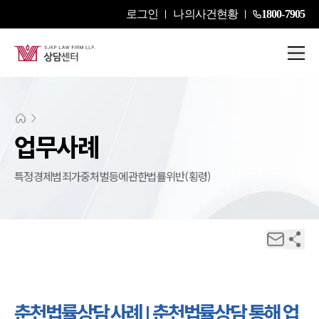
로그인
나의사건현황
1800-7905
업무사례
특정경제범죄가중처벌등에관한법률위반(횡령)
춘천법률상담 사례 | 춘천법률상담 통해 업