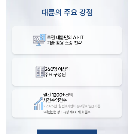
대륜의 주요 강점
로펌 대륜만의
AI·IT
기술 활용 소송 전략
260명 이상
의
주요 구성원
월간
1200+
건의
사건수임건수
*
2026년 1월 변호사협회 경유증표 발급 기준
*대한변협 광고 규정 제4조 제1호 준수