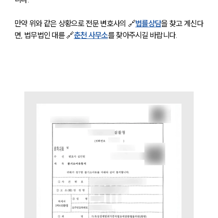
센터소개
대륜의 강점
오시는 길
만약 위와 같은 상황으로 전문 변호사의 🔗
법률상담
을 찾고 계신다
글로벌 파트너 로펌
면, 법무법인 대륜 🔗
춘천 사무소
를 찾아주시길 바랍니다. 
고객의 소리
통합검색
AI대륜
업무사례
업무사례
사례분석/최신동향
법률정보
법률지식인
고객후기
업무분야
분야별