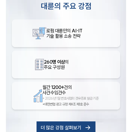
대륜의 주요 강점
로펌 대륜만의
AI·IT
기술 활용 소송 전략
260명 이상
의
주요 구성원
월간
1200+
건의
사건수임건수
*
2026년 1월 변호사협회 경유증표 발급 기준
*대한변협 광고 규정 제4조 제1호 준수
더 많은 강점 살펴보기