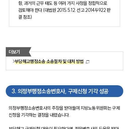
향, 과거의 근무 태도 등 여러 가지 사정을 정합적으로 
검토해야 한다.(대법원 2015.5.12. 선고 2014두922 판
결 참조)
센터소개
더보기
부당해고행정소송 소송절차 및 대처 방법
센터소개
대륜의 강점
오시는 길
글로벌 파트너 로펌
고객의 소리
통합검색
3
.
의정부행정소송변호사, 구제신청 기각 성공
AI대륜
의정부행정소송변호사의 주장을 받아들여 지방노동위원회는 구제
업무사례
신청을 기각하는 결정을 내렸습니다. 
업무사례
부당해고 구제신청 대응이 필요하다면, 전문변호사의 도움을 받아 