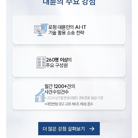
대륜의 주요 강점
로펌 대륜만의
AI·IT
기술 활용 소송 전략
260명 이상
의
주요 구성원
월간
1200+
건의
사건수임건수
*
2026년 1월 변호사협회 경유증표 발급 기준
*대한변협 광고 규정 제4조 제1호 준수
더 많은 강점 살펴보기