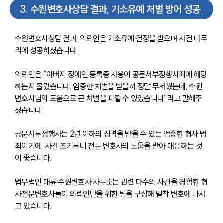
3
.
수원변호사상담 결과, 기소유예 처벌 방어 성공
수원변호사상담 결과, 의뢰인은 기소유예 결정을 받으며 사건 마무
리에 성공하셨습니다. 
의뢰인은 “아버지 장애인 등록증 사용이 공문서부정행사죄에 해당
센터소개
하는지 몰랐습니다. 엄중한 처벌을 받을까 정말 무서웠는데, 수원
변호사님의 도움으로 큰 처벌을 피할 수 있었습니다”라고 말해주
센터소개
셨습니다. 
대륜의 강점
오시는 길
글로벌 파트너 로펌
공문서부정행사는 2년 이하의 징역을 받을 수 있는 엄중한 형사 범
고객의 소리
죄이기에, 사건 초기부터 전문 변호사의 도움을 받아 대응하는 것
통합검색
이 좋습니다. 
AI대륜
법무법인 대륜 수원변호사 사무소는 관련 다수의 사건을 경험한 형
업무사례
사전문변호사들이 의뢰인만을 위한 팀을 구성해 밀착 변호에 나서
고 있습니다. 
업무사례