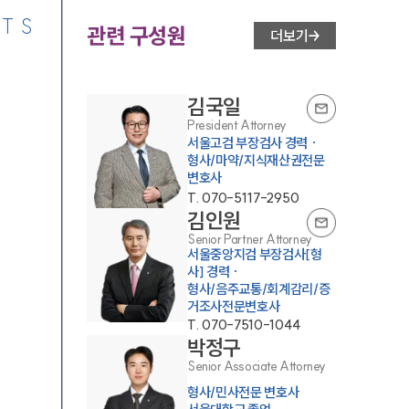
TS
관련 구성원
더보기
김국일
President Attorney
서울고검 부장검사 경력 ·
형사/마약/지식재산권전문
변호사
T.
070-5117-2950
김인원
Senior Partner Attorney
서울중앙지검 부장검사[형
사] 경력 ·
형사/음주교통/회계감리/증
거조사전문변호사
T.
070-7510-1044
박정구
Senior Associate Attorney
형사/민사전문 변호사