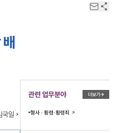
 배
관련 업무분야
더보기
형사 · 횡령·횡령죄
김국일