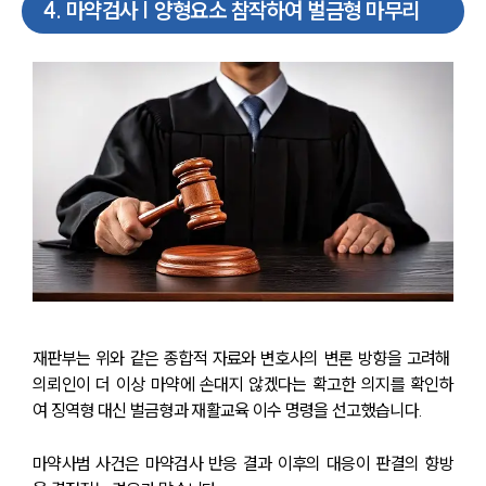
4
.
마약검사 | 양형요소 참작하여 벌금형 마무리
센터소개
대륜의 강점
오시는 길
글로벌 파트너 로펌
고객의 소리
통합검색
AI대륜
업무사례
업무사례
사례분석/최신동향
법률정보
법률지식인
고객후기
재판부는 위와 같은 종합적 자료와 변호사의 변론 방향을 고려해 
의뢰인이 더 이상 마약에 손대지 않겠다는 확고한 의지를 확인하
업무분야
여 징역형 대신 벌금형과 재활교육 이수 명령을 선고했습니다.
분야별
마약사범 사건은 마약검사 반응 결과 이후의 대응이 판결의 향방