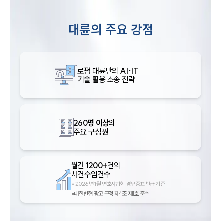
대륜의 주요 강점
로펌 대륜만의
AI·IT
기술 활용 소송 전략
260명 이상
의
주요 구성원
월간
1200+
건의
사건수임건수
*
2026년 1월 변호사협회 경유증표 발급 기준
*대한변협 광고 규정 제4조 제1호 준수