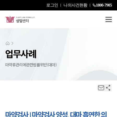
로그인
나의사건현황
1800-7905
업무사례
마약류관리에관한법률위반(대마)
마약검사 | 마약검사 양성, 대마 흡연한 의