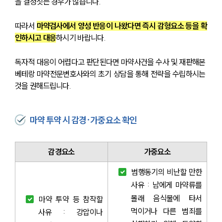
을 결정짓는 경우가 많습니다. 
구성원 소개
따라서 
마약검사에서 양성 반응이 나왔다면 즉시 감형요소 등을 확
인하시고 대응
하시기 바랍니다.
법률상담전문변호사
독자적 대응이 어렵다고 판단된다면 마약사건을 수사 및 재판해본 
소식/자료
베테랑 마약전문변호사와의 초기 상담을 통해 전략을 수립하시는 
것을 권해드립니다.
언론보도
공지사항
법률 블로그
마약 투약 시 감경·가중요소 확인
법률서식
뉴스레터/브로슈어
세미나
감경요소
가중요소
범행동기의 비난할 만한 
대륜법률상담예약
사유 : 남에게 마약류를 
대륜법률상담예약
몰래 음식물에 타서 
마약 투약 등 참작할 
먹이거나 다른 범죄를 
사유 : 강압이나 