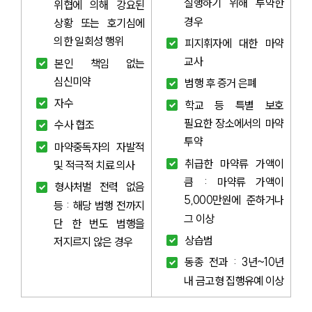
실행하기 위해 투약한 
위협에 의해 강요된 
경우
상황 또는 호기심에 
의한 일회성 행위
피지휘자에 대한 마약 
교사
본인 책임 없는 
심신미약
범행 후 증거 은폐
자수
학교 등 특별 보호 
필요한 장소에서의 마약 
수사 협조 
투약
마약중독자의 자발적 
취급한 마약류 가액이 
및 적극적 치료 의사
큼 : 마약류 가액이 
형사처벌 전력 없음 
5,000만원에 준하거나 
등 : 해당 범행 전까지 
그 이상 
단 한 번도 범행을 
상습범
저지르지 않은 경우
동종 전과 : 3년~10년 
내 금고형 집행유예 이상