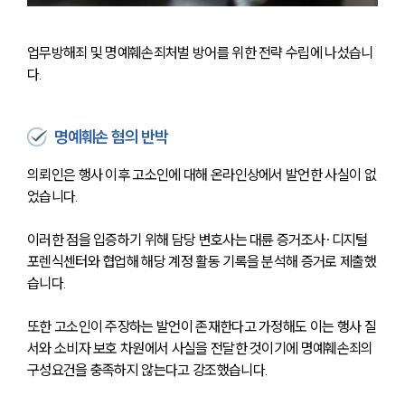
센터소개
업무방해죄 및 명예훼손죄처벌 방어를 위한 전략 수립에 나섰습니
다.
센터소개
대륜의 강점
오시는 길
명예훼손 혐의 반박
글로벌 파트너 로펌
고객의 소리
의뢰인은 행사 이후 고소인에 대해 온라인상에서 발언한 사실이 없
통합검색
었습니다.
AI대륜
이러한 점을 입증하기 위해 담당 변호사는 대륜 증거조사∙디지털
업무사례
포렌식센터와 협업해 해당 계정 활동 기록을 분석해 증거로 제출했
습니다.
업무사례
사례분석/최신동향
또한 고소인이 주장하는 발언이 존재한다고 가정해도 이는 행사 질
법률정보
법률지식인
서와 소비자 보호 차원에서 사실을 전달한 것이기에 명예훼손죄의 
고객후기
구성요건을 충족하지 않는다고 강조했습니다.