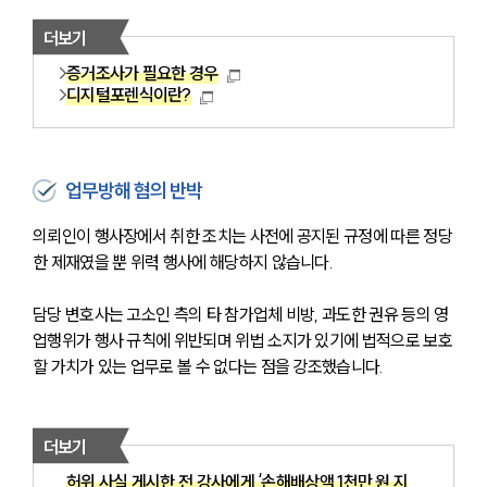
업무분야
더보기
분야별
증거조사가 필요한 경우
디지털포렌식이란?
구성원 소개
법률상담전문변호사
업무방해 혐의 반박
의뢰인이 행사장에서 취한 조치는 사전에 공지된 규정에 따른 정당
소식/자료
한 제재였을 뿐 위력 행사에 해당하지 않습니다.
언론보도
담당 변호사는 고소인 측의 타 참가업체 비방, 과도한 권유 등의 영
공지사항
업행위가 행사 규칙에 위반되며 위법 소지가 있기에 법적으로 보호
법률 블로그
할 가치가 있는 업무로 볼 수 없다는 점을 강조했습니다.
법률서식
뉴스레터/브로슈어
세미나
더보기
대륜법률상담예약
허위 사실 게시한 전 강사에게 ‘손해배상액 1천만 원 지