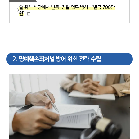
술 취해 식당에서 난동·경찰 업무 방해…‘벌금 700만
원’
2
.
명예훼손죄처벌 방어 위한 전략 수립