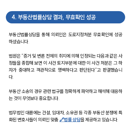
법률지식인
고객후기
4
.
부동산법률상담 결과, 무효확인 성공
업무분야
부동산법률상담을 통해 의뢰인은 도로지정처분 무효확인에 성공
하셨습니다. 
분야별
법원은 “증거 및 변론 전체의 취지에 의해 인정되는 다음과 같은 사
구성원 소개
정들을 종합해 보면 이 사건 토지부분에 대한 이 사건 처분은 그 하
자가 중대하고 객관적으로 명백하다고 판단된다”고 판결했습니
법률상담전문변호사
다. 
부동산 소송의 경우 관련 법규를 정확하게 파악하고 해석해 대응하
소식/자료
는 것이 무엇보다 중요합니다. 
언론보도
공지사항
법무법인 대륜에는 건설, 임대차, 소유권 등 각종 부동산 분쟁에 특
법률 블로그
화된 변호사들이 의뢰인 맞춤 
🔗법률 상담
을 제공하고 있습니다. 
법률서식
뉴스레터/브로슈어