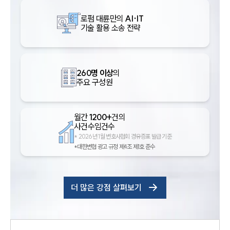
로펌 대륜만의
AI·IT
기술 활용 소송 전략
260명 이상
의
주요 구성원
월간
1200+
건의
사건수임건수
*
2026년 1월 변호사협회 경유증표 발급 기준
*대한변협 광고 규정 제4조 제1호 준수
더 많은 강점 살펴보기