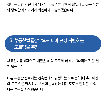
것이 분명한 사실에서 의뢰인의 동의를 구하지 않았다는 것은 법률
의 명백한 하자이기에 위법하다고 강조했습니다. 
센터소개
3
.
부동산법률상담으로 너비 규정 위반하는
센터소개
도로임을 주장
대륜의 강점
오시는 길
글로벌 파트너 로펌
부동산법률상담으로 대륜은 해당 도로의 너비가 3m라는 것을 알
고객의 소리
통합검색
게 됐습니다. 
AI대륜
대륜 부동산 변호사는 건축법에서 규정하는 도로는 ‘너비 4m 이상
의 도로’임을 명시하며, 3m에 불과하는 해당 도로는 인정될 수 없
업무사례
다는 부분을 지적했습니다. 
업무사례
사례분석/최신동향
법률정보