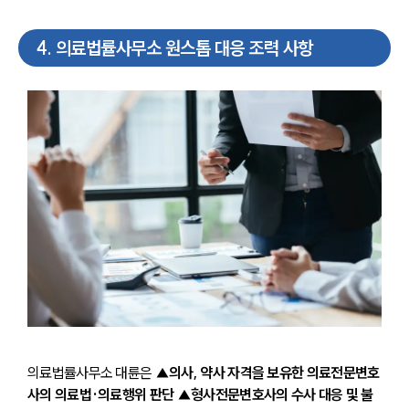
4
.
의료법률사무소 원스톱 대응 조력 사항
센터소개
센터소개
대륜의 강점
오시는 길
글로벌 파트너 로펌
고객의 소리
통합검색
의료법률사무소 대륜은 
▲의사, 약사 자격을 보유한 의료전문변호
AI대륜
사의 의료법·의료행위 판단 ▲형사전문변호사의 수사 대응 및 불