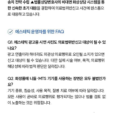
송치 전략 수립 ▲법률상담변호사의 비대면 화상상담 시스템을 통
한 신속한 초기 대응
을 결합하여 의료법위반신고 사건에 원스톱으
업무사례
로 대응하고 있습니다.
업무사례
사례분석/최신동향
법률정보
에스테틱 운영자를 위한 FAQ
법률지식인
고객후기
Q1. 에스테틱 광고용 시연 사진도 의료법위반신고 대상이 될 수 있
나요?
광고 연출이라 하더라도 외관상 의료행위로 오인될 소지가 있으면 
업무분야
신고 대상이 될 수 있습니다. 다만 실제 시술 여부, 목적, 의료행위 
해당성에 따라 법적 판단은 달라집니다.
분야별
Q2. 화장품에 니들·MTS 기기를 사용하는 장면은 모두 불법인가
구성원 소개
요?
기기 종류, 침습성, 사용 목적, 질병 치료 여부에 따라 달라집니다. 
법률상담전문변호사
모든 사용이 곧바로 의료행위로 평가되지는 않으나 법률 검토 없
이 노출하는 것은 위험합니다.
소식/자료