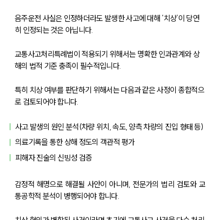
업무사례
음주운전 사실은 인정하더라도 발생한 사고에 대해 ‘치상’이 당연
사례분석/최신동향
히 인정되는 것은 아닙니다.
법률정보
법률지식인
고객후기
교통사고처리특례법이 적용되기 위해서는 명확한 인과관계와 상
해의 법적 기준 충족이 필수적입니다.
업무분야
특히 치상 여부를 판단하기 위해서는 다음과 같은 사정이 종합적으
로 검토되어야 합니다.
분야별
사고 발생의 원인 분석(차량 위치, 속도, 양측 차량의 진입 형태 등)
구성원 소개
의료기록을 통한 상해 정도의 객관적 평가
피해자 진술의 신빙성 검증
법률상담전문변호사
감정적 해명으로 해결될 사안이 아니며, 전문가의 법리 검토와 교
소식/자료
통공학적 분석이 병행되어야 합니다.
언론보도