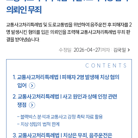
의뢰인 무죄
교통사고처리특례법 및 도로교통법을 위반하여 음주운전 후 피해자를 2
명 발생시킨 혐의를 입은 의뢰인을 조력해 교통사고처리특례법 무죄 판
결을 받아냈습니다.
수정일
:
2026-04-27
|
저자 :
김국일
CONTENTS
1
.
교통사고처리특례법 | 피해자 2명 발생해 치상 혐의
입어
2
.
교통사고처리특례법 | 사고 원인과 상해 인정 관련
쟁점
-
블랙박스 분석과 교통사고 감정 촉탁 자료 활용
-
치상 성립의 법적 한계
3
.
교통사고처리특례법 | 치상은 무죄, 음주운전은