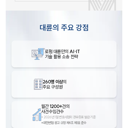
대륜의 주요 강점
로펌 대륜만의
AI·IT
기술 활용 소송 전략
260명 이상
의
주요 구성원
월간
1200+
건의
사건수임건수
*
2026년 1월 변호사협회 경유증표 발급 기준
*대한변협 광고 규정 제4조 제1호 준수