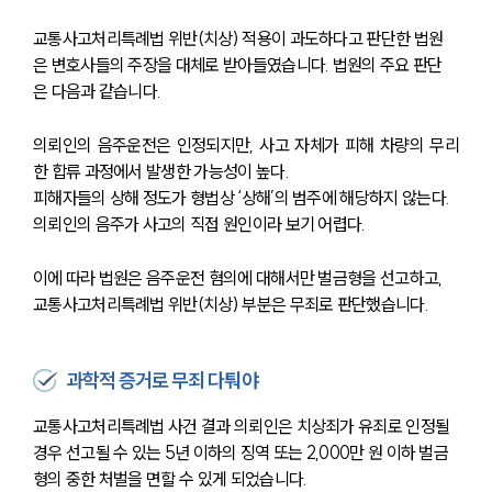
교통사고처리특례법 위반(치상) 적용이 과도하다고 판단한 법원
은 변호사들의 주장을 대체로 받아들였습니다. 법원의 주요 판단
은 다음과 같습니다.
의뢰인의 음주운전은 인정되지만, 사고 자체가 피해 차량의 무리
한 합류 과정에서 발생한 가능성이 높다.
피해자들의 상해 정도가 형법상 ‘상해’의 범주에 해당하지 않는다.
의뢰인의 음주가 사고의 직접 원인이라 보기 어렵다.
센터소개
센터소개
이에 따라 법원은 음주운전 혐의에 대해서만 벌금형을 선고하고, 
대륜의 강점
교통사고처리특례법 위반(치상) 부분은 무죄로 판단했습니다.
오시는 길
글로벌 파트너 로펌
고객의 소리
과학적 증거로 무죄 다퉈야
통합검색
AI대륜
교통사고처리특례법 사건 결과 의뢰인은 치상죄가 유죄로 인정될 
경우 선고될 수 있는 5년 이하의 징역 또는 2,000만 원 이하 벌금
업무사례
형의 중한 처벌을 면할 수 있게 되었습니다.