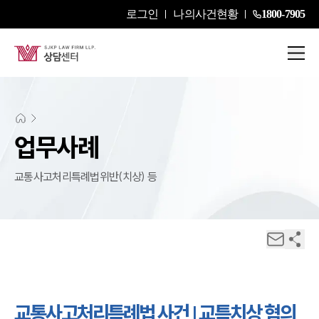
로그인
나의사건현황
1800-7905
업무사례
교통사고처리특례법위반(치상) 등
교통사고처리특례법 사건 | 교특치상 혐의