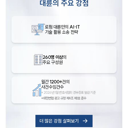
대륜의 주요 강점
로펌 대륜만의
AI·IT
기술 활용 소송 전략
260명 이상
의
주요 구성원
월간
1200+
건의
사건수임건수
*
2026년 1월 변호사협회 경유증표 발급 기준
*대한변협 광고 규정 제4조 제1호 준수
더 많은 강점 살펴보기