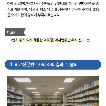
사례분석/최신동향
이에 의료전문변호사는 주민들의 탄원서와 다수의 연대서명을 증
법률정보
거로 제출하여, 약사가 평소 약국에 상주하며 업무를 수행해 왔음
법률지식인
을 수사기관에 강하게 부각시켰습니다.
고객후기
업무분야
더보기
면허 위조 약사 채용한 약국장, 약사법위반 무죄 선고
분야별
구성원 소개
4
.
의료전문변호사의 조력 결과, 무혐의
법률상담전문변호사
소식/자료
언론보도
공지사항
법률 블로그