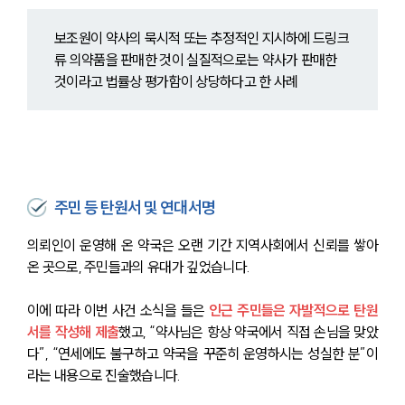
보조원이 약사의 묵시적 또는 추정적인 지시하에 드링크
류 의약품을 판매한 것이 실질적으로는 약사가 판매한 
것이라고 법률상 평가함이 상당하다고 한 사례
센터소개
센터소개
주민 등 탄원서 및 연대서명
대륜의 강점
오시는 길
글로벌 파트너 로펌
의뢰인이 운영해 온 약국은 오랜 기간 지역사회에서 신뢰를 쌓아
고객의 소리
온 곳으로, 주민들과의 유대가 깊었습니다.
통합검색
AI대륜
이에 따라 이번 사건 소식을 들은 
인근 주민들은 자발적으로 탄원
서를 작성해 제출
했고, “약사님은 항상 약국에서 직접 손님을 맞았
업무사례
다”, “연세에도 불구하고 약국을 꾸준히 운영하시는 성실한 분”이
라는 내용으로 진술했습니다.
업무사례