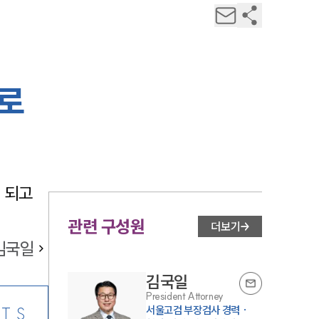
로
되고 
관련 구성원
더보기
김국일
김국일
President Attorney
서울고검 부장검사 경력 ·
TS