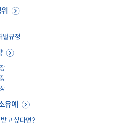
경위
처벌규정
략
주장
주장
주장
기소유예
 받고 싶다면?