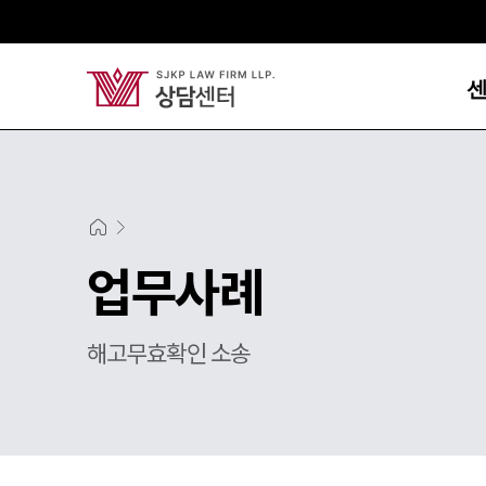
업무사례
해고무효확인 소송