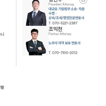
통합검색
President Attorney
대규모 기업법무 소송·자문
AI대륜
수행 ·
상속/조세/행정전문변호사
T.
070-5221-2387
업무사례
조익천
습니
Partner Attorney
업무사례
노무사 자격 보유 변호사
사례분석/최신동향
T.
070-7510-2012
법률정보
법률지식인
고객후기
상황
업무분야
분야별