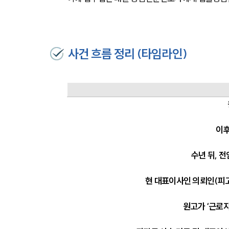
사건 흐름 정리 (타임라인)
이후
수년 뒤, 
현 대표이사인 의뢰인(피고
 원고가 ‘근로