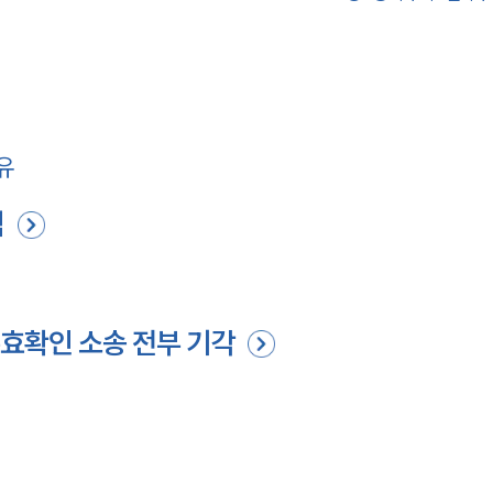
유
석
효확인 소송 전부 기각