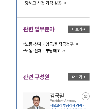
당해고 신청 기각 성공
관련 업무분야
더보기
노동·산재 · 임금/퇴직금청구
노동·산재 · 부당해고
관련 구성원
더보기
김국일
President Attorney
서울고검 부장검사 경력 ·