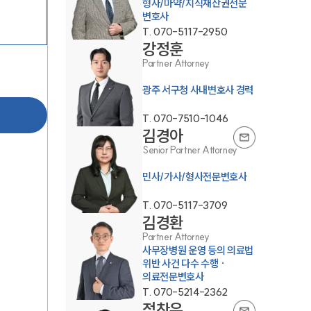
형사/마약/지식재산권전문
변호사
T.
070-5117-2950
강정훈
Partner Attorney
광주 서구청 사내변호사 경력
T.
070-7510-1046
김경아
센터소개
Senior Partner Attorney
민사/가사/형사전문변호사
센터소개
T.
070-5117-3709
대륜의 강점
김경환
Partner Attorney
오시는 길
사무장병원 운영 등의 의료법
위반 사건 다수 수행 ·
글로벌 파트너 로펌
의료전문변호사
T.
070-5214-2362
고객의 소리
정찬우