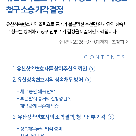
청구 소송 기각 결정
유산상속변호사의 조력으로 근거가 불분명한 수천만 원 상당의 상속채
무 청구를 방어하고 청구 전부 기각 결정을 이끌어낸 사례입니다.
수정일
:
2026-07-01
|
저자 :
조경희
CONTENTS
1
.
유산상속변호사를 찾아주신 의뢰인
2
.
유산상속변호사의 상속채무 방어
-
채무 승인 왜곡 반박
-
부분 발췌 증거의 신빙성 탄핵
-
계약 관계 부존재 입증
3
.
유산상속변호사의 조력 결과, 청구 전부 기각
-
상속채무금의 법적 성격