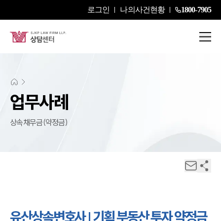
로그인
나의사건현황
1800-7905
업무사례
상속채무금(약정금)
유산상속변호사 | 기획 부동산 투자 약정금