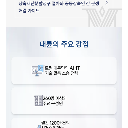
상속재산분할청구 절차와 공동상속인 간 분쟁
해결 가이드
대륜의 주요 강점
로펌 대륜만의
AI·IT
기술 활용 소송 전략
260명 이상
의
주요 구성원
월간
1200+
건의
사건수임건수