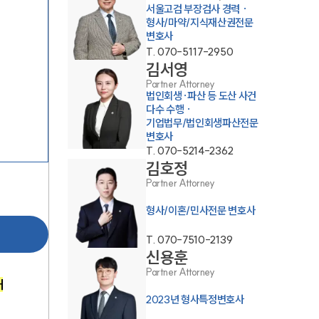
서울고검 부장검사 경력 ·
형사/마약/지식재산권전문
변호사
T.
070-5117-2950
김서영
Partner Attorney
법인회생·파산 등 도산 사건
다수 수행 ·
기업법무/법인회생파산전문
변호사
센터소개
T.
070-5214-2362
김호정
Partner Attorney
센터소개
형사/이혼/민사전문 변호사
대륜의 강점
T.
070-7510-2139
오시는 길
신용훈
Partner Attorney
글로벌 파트너 로펌
대
2023년 형사특정변호사
고객의 소리