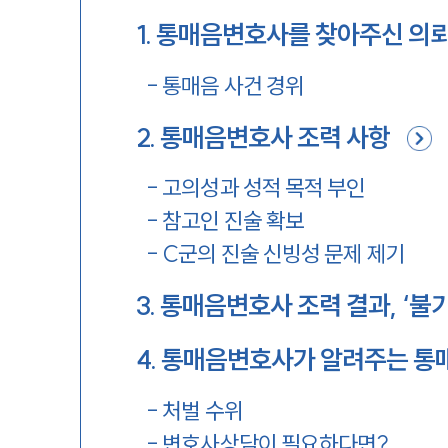
1
.
통매음변호사를 찾아주신 의
-
통매음 사건 경위
2
.
통매음변호사 조력 사항
-
고의성과 성적 목적 부인
-
참고인 진술 확보
-
C군의 진술 신빙성 문제 제기
3
.
통매음변호사 조력 결과, ‘불
4
.
통매음변호사가 알려주는 통
-
처벌 수위
-
변호사상담이 필요하다면?