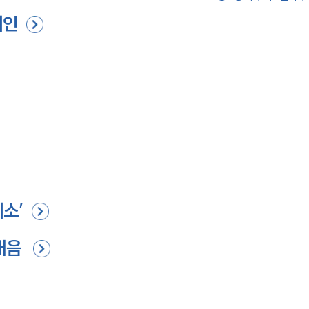
뢰인
기소’
매음