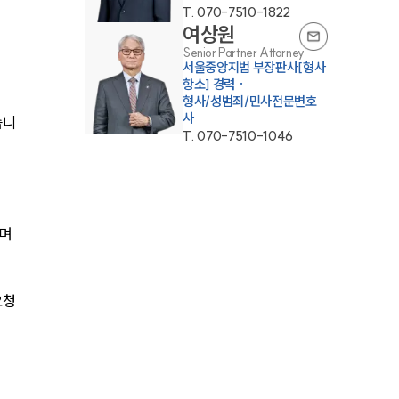
T.
070-7510-1822
통합검색
여상원
AI대륜
Senior Partner Attorney
서울중앙지법 부장판사[형사
항소] 경력 ·
형사/성범죄/민사전문변호
업무사례
사
습니
T.
070-7510-1046
업무사례
사례분석/최신동향
법률정보
며 
법률지식인
고객후기
요청
업무분야
분야별