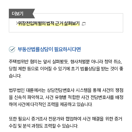
더보기
구성원 소개
위장전입처벌의 법적 근거 살펴보기
법률상담전문변호사
소식/자료
부동산법률상담이 필요하시다면
언론보도
주택법위반 혐의는 앞서 살펴봤듯, 형사처벌뿐 아니라 청약 취소, 
공지사항
당첨 제한 등으로 이어질 수 있기에 초기 법률상담을 받는 것이 좋
법률 블로그
습니다.
법률서식
뉴스레터/브로슈어
법무법인 대륜에서는 상담전담변호사 시스템을 통해 사건의 쟁점
세미나
을 신속히 파악하고, 사건 유형별 적합한 사건 전담변호사를 배정
하여 사건에 다각적인 조력을 제공하고 있습니다.
대륜법률상담예약
또한 필요시 증거조사 전문가와 협업하여 사건 해결을 위한 증거 
대륜법률상담예약
수집 및 분석 과정도 조력할 수 있습니다.