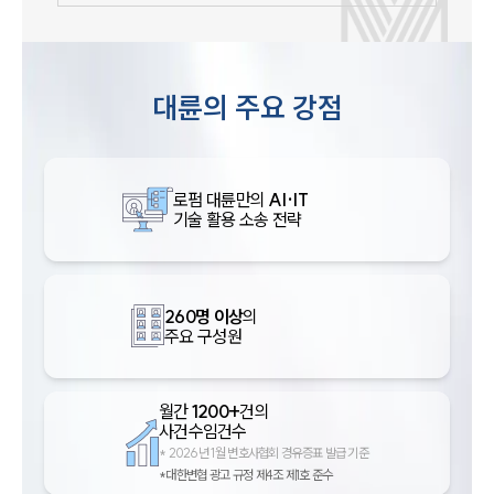
대륜의 주요 강점
로펌 대륜만의
AI·IT
기술 활용 소송 전략
260명 이상
의
주요 구성원
월간
1200+
건의
사건수임건수
*
2026년 1월 변호사협회 경유증표 발급 기준
*대한변협 광고 규정 제4조 제1호 준수