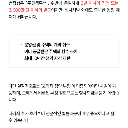
법정형은 「주민등록법」 위반과 동일하게 
3년 이하의 징역 또는 
센터소개
3,000만 원 이하의 벌금
이지만, 형사처벌 외에도 중대한 행정 제
대륜의 강점
재가 뒤따릅니다.
오시는 길
글로벌 파트너 로펌
고객의 소리
통합검색
AI대륜
 ㆍ 분양권 및 주택의 계약 취소
 ㆍ 이미 공급받은 주택의 환수 조치
 ㆍ 최대 10년간 청약 자격 제한 
업무사례
업무사례
사례분석/최신동향
법률정보
다만 실질적으로는 ‘고의적 청약 부정’이 입증되어야만 처벌이 가
법률지식인
능하며, 오해에서 비롯된 부정 정황으로는 형사책임을 묻기 어렵습
고객후기
니다.
업무분야
따라서 수사 초기부터 전문적인 법률대응이 매우 중요하다고 할 
수 있습니다.
분야별