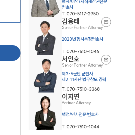
형사/마약/지식재산권전문
변호사
T.
070-5117-2950
김용태
Senior Partner Attorney
2023년 형사특정변호사
T.
070-7510-1046
서인호
센터소개
Senior Partner Attorney
제3·5군단 군판사
센터소개
제2·11사단 법무참모 경력
T.
070-7510-3368
대륜의 강점
이지연
Partner Attorney
오시는 길
행정/민사전문 변호사
글로벌 파트너 로펌
T.
070-7510-1044
고객의 소리