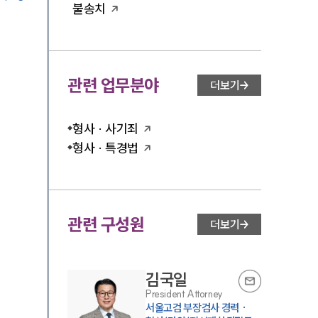
불송치
관련 업무분야
더보기
형사 · 사기죄
형사 · 특경법
관련 구성원
더보기
김국일
President Attorney
서울고검 부장검사 경력 ·