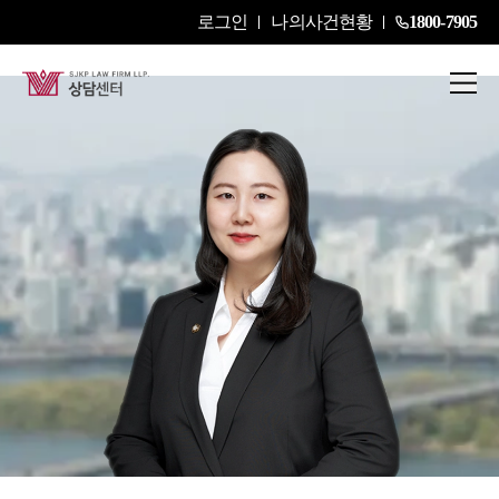
로그인
나의사건현황
1800-7905
김성아
Associate Attorney