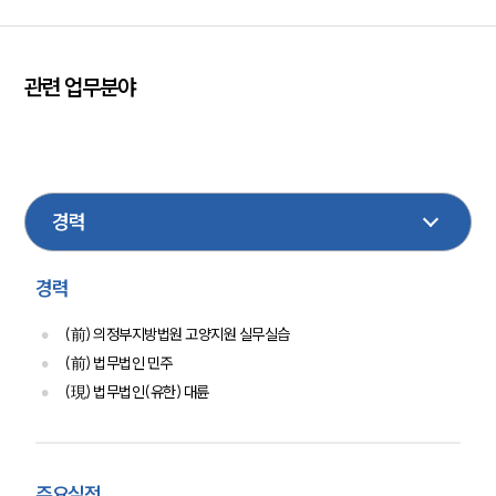
업무분야
관련 업무분야
분야별
행정
형사
성범죄
이혼
민사
손해배상
구성원 소개
노동
산재
가사
법률상담전문변호사
경력
소식/자료
(前) 의정부지방법원 고양지원 실무실습
언론보도
공지사항
(前) 법무법인 민주
법률 블로그
(現) 법무법인(유한) 대륜
법률서식
뉴스레터/브로슈어
세미나
주요실적