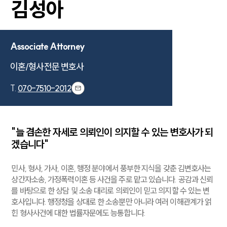
김성아
센터소개
Associate Attorney
센터소개
이혼/형사전문 변호사
대륜의 강점
오시는 길
T.
070-7510-2012
글로벌 파트너 로펌
고객의 소리
통합검색
AI대륜
"늘 겸손한 자세로 의뢰인이 의지할 수 있는 변호사가 되
겠습니다"
업무사례
민사, 형사, 가사, 이혼, 행정 분야에서 풍부한 지식을 갖춘 김변호사는
업무사례
상간자소송, 가정폭력이혼 등 사건을 주로 맡고 있습니다. 공감과 신뢰
사례분석/최신동향
를 바탕으로 한 상담 및 소송 대리로 의뢰인이 믿고 의지할 수 있는 변
법률정보
호사입니다. 행정청을 상대로 한 소송뿐만 아니라 여러 이해관계가 얽
법률지식인
힌 형사사건에 대한 법률자문에도 능통합니다.
고객후기