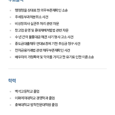
대륜법률상담예약
행정청을 상대로 한 의무부존재확인 소송
주세등부과처분취소 사건
대륜법률상담예약
비상장회사 실권주 처리 관련 자문
창고업 운영 및 중대재해처벌법 관련 자문
수 년 간의 물품대금 채권 사기 형사 고소 사건
중도금대출채무 연대보증에 기한 추심금 청구 사건
전자금융거래법 관련 채무부존재확인 사건
배우자의 가정폭력 및 악의를 가지고 한 유기로 인한 이혼소송
학력
백석고등학교 졸업
이화여자대학교 경영학과 졸업
충북대학교 법학전문대학원 졸업