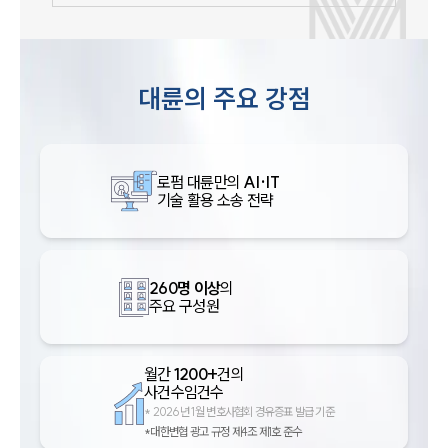
대륜의 주요 강점
로펌 대륜만의
AI·IT
기술 활용 소송 전략
260명 이상
의
주요 구성원
월간
1200+
건의
사건수임건수
*
2026년 1월 변호사협회 경유증표 발급 기준
*대한변협 광고 규정 제4조 제1호 준수