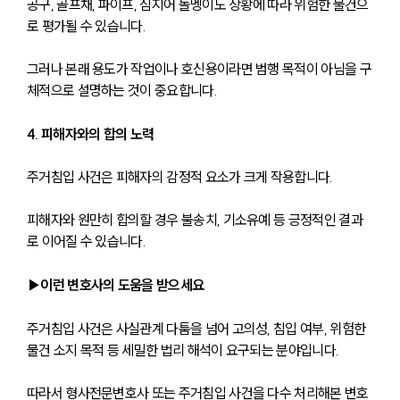
공구, 골프채, 파이프, 심지어 돌멩이도 상황에 따라 위험한 물건으
업무사례
로 평가될 수 있습니다.
사례분석/최신동향
법률정보
그러나 본래 용도가 작업이나 호신용이라면 범행 목적이 아님을 구
법률지식인
체적으로 설명하는 것이 중요합니다.
고객후기
4. 피해자와의 합의 노력
업무분야
주거침입 사건은 피해자의 감정적 요소가 크게 작용합니다.
분야별
피해자와 원만히 합의할 경우 불송치, 기소유예 등 긍정적인 결과
로 이어질 수 있습니다.
구성원 소개
▶이런 변호사의 도움을 받으세요
법률상담전문변호사
주거침입 사건은 사실관계 다툼을 넘어 고의성, 침입 여부, 위험한 
소식/자료
물건 소지 목적 등 세밀한 법리 해석이 요구되는 분야입니다. 
언론보도
따라서 형사전문변호사 또는 주거침입 사건을 다수 처리해본 변호