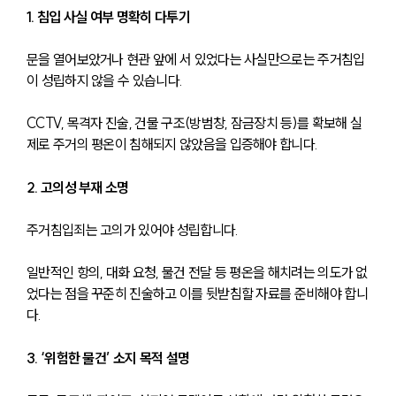
1. 침입 사실 여부 명확히 다투기
문을 열어보았거나 현관 앞에 서 있었다는 사실만으로는 주거침입
이 성립하지 않을 수 있습니다.
CCTV, 목격자 진술, 건물 구조(방범창, 잠금장치 등)를 확보해 실
제로 주거의 평온이 침해되지 않았음을 입증해야 합니다.
센터소개
2. 고의성 부재 소명
센터소개
주거침입죄는 고의가 있어야 성립합니다.
대륜의 강점
오시는 길
일반적인 항의, 대화 요청, 물건 전달 등 평온을 해치려는 의도가 없
글로벌 파트너 로펌
었다는 점을 꾸준히 진술하고 이를 뒷받침할 자료를 준비해야 합니
고객의 소리
통합검색
다.
AI대륜
3. ‘위험한 물건’ 소지 목적 설명
업무사례