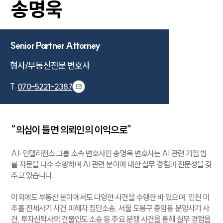
송명욱
Senior Partner Attorney
형사/부동산전문 변호사
T.
070-5221-2387
“의심이 들면 의뢰인의 이익으로”
AI·인텔리전스 그룹 소속 변호사인 송명욱 변호사는 AI 관련 기업 법
률 자문을 다수 수행하며 AI 관련 분야에 대한 실무 경험과 전문성을 갖
센터소개
추고 있습니다.
센터소개
이외에도 부동산 분야에서도 다양한 사건을 수행한 바 있으며, 인천 미
대륜의 강점
추홀 전세사기 사건 피해자 집단소송, 서울 도봉구 종암동 분양사기 사
오시는 길
건, 투자신탁사의 건물인도 소송 등 주요 분쟁 사건을 통해 실무 경험을