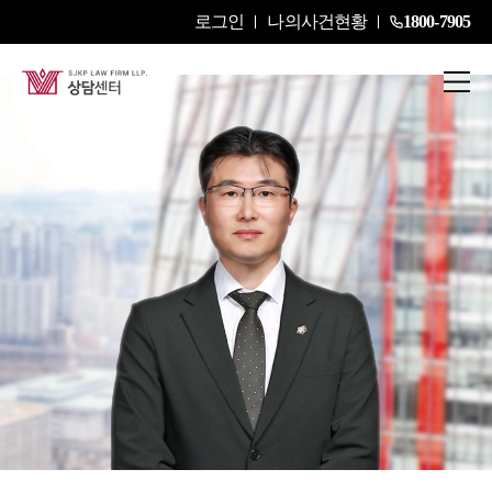
로그인
나의사건현황
1800-7905
송명욱
Senior Partner Attorney