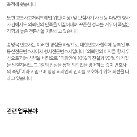
글로벌 파트너 로펌
축적해 왔습니다.
고객의 소리
통합검색
또한 교통사고처리특례법 위반(치상) 및 보험사기 사건 등 다양한 형사
AI대륜
사건에서도 의뢰인의 만족을 이끌어내며 꾸준한 성과를 거두어 폭넓은
경험과 높은 전문성을 자랑하고 있습니다.
업무사례
송명욱 변호사는 이러한 경험을 바탕으로 대한변호사협회에 등록된 부
업무사례
동산전문변호사이자 형사전문변호사입니다. ‘의뢰인의 이익을 항시 우
사례분석/최신동향
선으로’라는 신념을 바탕으로 "의뢰인이 10%의 진실과 90%의 거짓
법률정보
을 말할지라도, 그 1할의 진실을 통해 의뢰인을 방어하는 것이 변호사
법률지식인
의 숙명"이라고 믿으며 항상 의뢰인의 권리를 보호하기 위해 최선을 다
고객후기
하고 있습니다.
업무분야
분야별
관련 업무분야
민사
손해배상
이혼
형사
성범죄
건설
구성원 소개