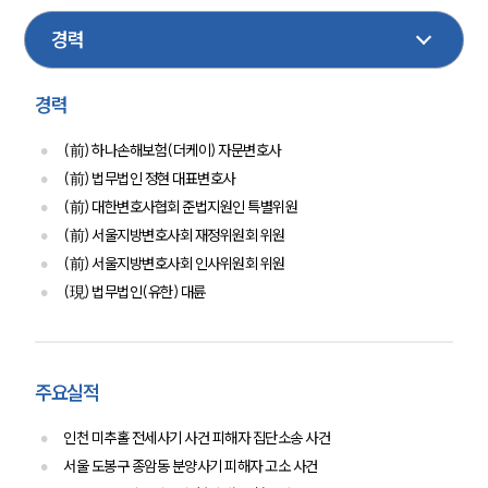
부동산
보험
채권추심
가사
AI
법률상담전문변호사
소식/자료
경력
언론보도
(前) 하나손해보험(더케이) 자문변호사
공지사항
법률 블로그
(前) 법무법인 정현 대표변호사
법률서식
(前) 대한변호사협회 준법지원인 특별위원
뉴스레터/브로슈어
(前) 서울지방변호사회 재정위원회 위원
세미나
(前) 서울지방변호사회 인사위원회 위원
(現) 법무법인(유한) 대륜
대륜법률상담예약
대륜법률상담예약
주요실적
인천 미추홀 전세사기 사건 피해자 집단소송 사건
서울 도봉구 종암동 분양사기 피해자 고소 사건