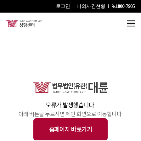
로그인
나의사건현황
1800-7905
센터소개
센터소개
대륜의 강점
오시는 길
글로벌 파트너 로펌
고객의 소리
통합검색
AI대륜
업무사례
오류가 발생했습니다.
아래 버튼을 누르시면 메인 화면으로 이동합니다.
업무사례
사례분석/최신동향
홈페이지 바로가기
법률정보
법률지식인