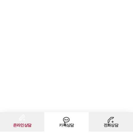
고객후기
업무분야
분야별
구성원 소개
법률상담전문변호사
소식/자료
언론보도
공지사항
법률 블로그
법률서식
뉴스레터/브로슈어
온라인상담
카톡상담
전화상담
세미나