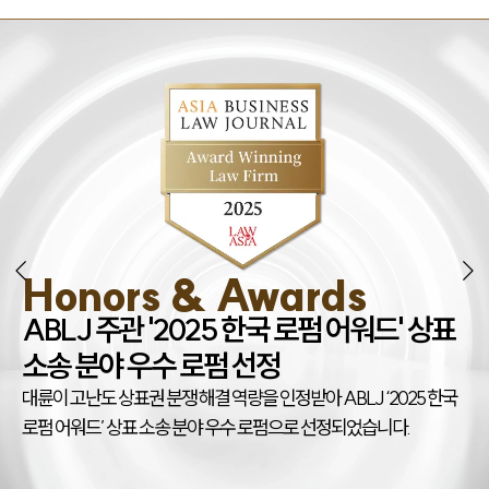
Honors & Awards
조
ABLJ 주관 '2025 한국 로펌 어워드' 상표
권
소송 분야 우수 로펌 선정
대
대륜이 고난도 상표권 분쟁 해결 역량을 인정받아 ABLJ ‘2025 한국
아
로펌 어워드’ 상표 소송 분야 우수 로펌으로 선정되었습니다.
상