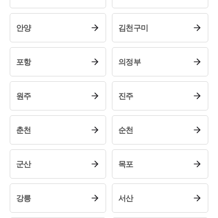
안양
김천구미
포항
의정부
원주
진주
센터소개
춘천
순천
센터소개
대륜의 강점
오시는 길
군산
목포
글로벌 파트너 로펌
고객의 소리
통합검색
강릉
서산
AI대륜