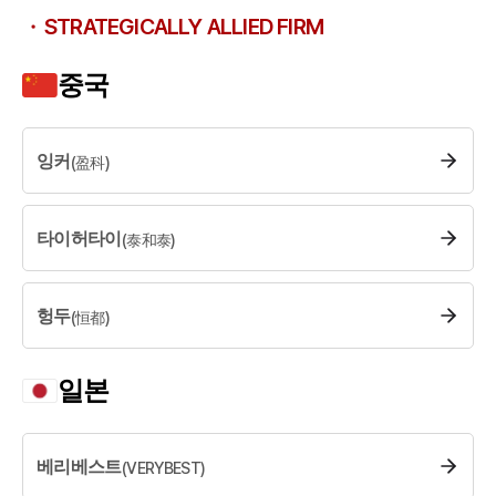
STRATEGICALLY ALLIED FIRM
중국
잉커
(
盈科
)
타이허타이
(
泰和泰
)
헝두
(
恒都
)
일본
베리베스트
(
VERYBEST
)