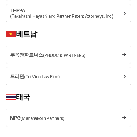
THPPA
(
Takahashi, Hayashi and Partner Patent Attorneys, Inc.
)
베트남
푸옥앤파트너스
(
PHUOC & PARTNERS
)
트리민
(
Tri Minh Law Firm
)
태국
MPG
(
Mahanakorn Partners
)