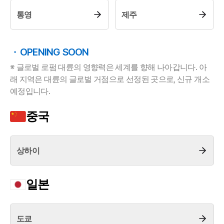
업무사례
통영
제주
업무사례
사례분석/최신동향
OPENING SOON
법률정보
법률지식인
※ 글로벌 로펌 대륜의 영향력은 세계를 향해 나아갑니다. 아
고객후기
래 지역은 대륜의 글로벌 거점으로 선정된 곳으로, 신규 개소
예정입니다.
업무분야
중국
분야별
상하이
구성원 소개
일본
법률상담전문변호사
소식/자료
도쿄