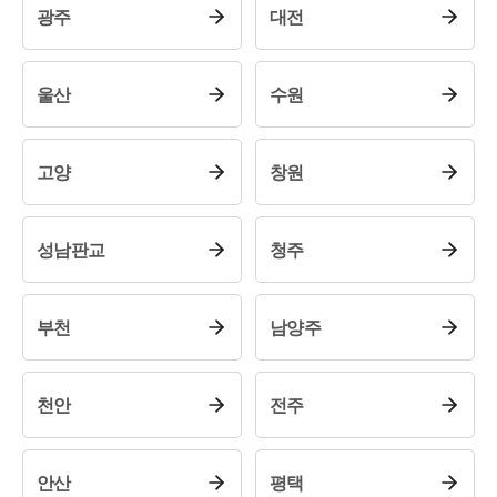
광주
대전
울산
수원
고양
창원
성남판교
청주
부천
남양주
천안
전주
안산
평택