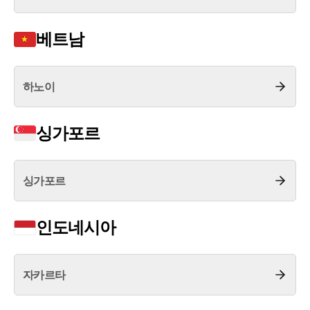
언론보도
공지사항
베트남
법률 블로그
법률서식
뉴스레터/브로슈어
세미나
하노이
싱가포르
대륜법률상담예약
대륜법률상담예약
싱가포르
인도네시아
자카르타