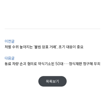
뉴스레터/브로슈어
세미나
대륜법률상담예약
대륜법률상담예약
이전글
처벌 수위 높아지는 '불법 암표 거래', 초기 대응이 중요
다음글
동료 차량 손괴 혐의로 약식기소된 50대···정식재판 청구해 무죄
목록보기