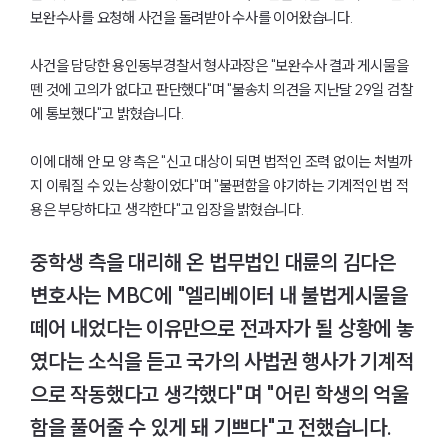
보완수사를 요청해 사건을 돌려받아 수사를 이어왔습니다.
사건을 담당한 용인동부경찰서 형사과장은 "보완수사 결과 게시물을
뗀 것에 고의가 없다고 판단했다"며 "불송치 의견을 지난달 29일 검찰
에 통보했다"고 밝혔습니다.
센터소개
이에 대해 안 모 양 측은 "신고 대상이 되면 법적인 조력 없이는 처벌까
지 이뤄질 수 있는 상황이었다"며 "불편함을 야기하는 기계적인 법 적
센터소개
용은 부당하다고 생각한다"고 입장을 밝혔습니다.
대륜의 강점
오시는 길
글로벌 파트너 로펌
중학생 측을 대리해 온 법무법인 대륜의 김다은
고객의 소리
통합검색
변호사는 MBC에 "엘리베이터 내 불법게시물을
AI대륜
떼어 내었다는 이유만으로 전과자가 될 상황에 놓
였다는 소식을 듣고 국가의 사법권 행사가 기계적
업무사례
으로 작동했다고 생각했다"며 "어린 학생의 억울
업무사례
함을 풀어줄 수 있게 돼 기쁘다"고 전했습니다.
사례분석/최신동향