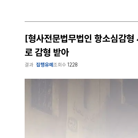
[형사전문법무법인 항소심감형 사
로 감형 받아
결과
집행유예
조회수
1228