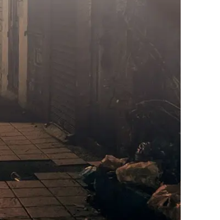
통합검색
AI대륜
업무사례
업무사례
사례분석/최신동향
법률정보
법률지식인
고객후기
업무분야
분야별