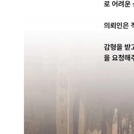
로 어려운 
의뢰인은 
감형을 받
을 요청해