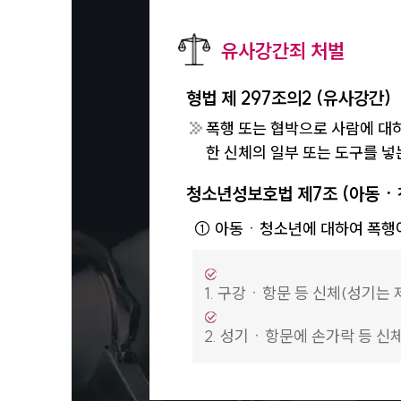
유사강간죄 처벌
형법 제 297조의2 (유사강간)
폭행 또는 협박으로 사람에 대하
한 신체의 일부 또는 도구를 넣
청소년성보호법 제7조 (아동ㆍ
①
아동ㆍ청소년에 대하여 폭행이
1
.
구강ㆍ항문 등 신체(성기는 
2
.
성기ㆍ항문에 손가락 등 신체