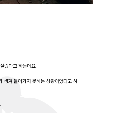
구성원 소개
법률상담전문변호사
소식/자료
언론보도
질렀다고 하는데요.

공지사항
법률 블로그
가 생겨 들어가지 못하는 상황이었다고 하
법률서식
뉴스레터/브로슈어


세미나