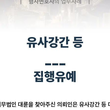
형사
변호사
의 업무사례
유사강간 등
___
집행유예
무법인 대륜을 찾아주신 의뢰인은 유사강간 등 