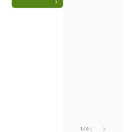
소식/자료
언론보도
공지사항
법률 블로그
법률서식
뉴스레터/브로슈어
세미나
대륜법률상담예약
대륜법률상담예약
1
/
0