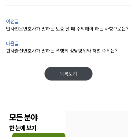
통합검색
AI대륜
이전글
업무사례
민사전문변호사가 말하는 보증 설 때 주의해야 하는 사항으로는?
업무사례
다음글
사례분석/최신동향
판사출신변호사가 말하는 폭행죄 정당방위와 처벌 수위는?
법률정보
법률지식인
고객후기
목록보기
업무분야
분야별
모든 분야
구성원 소개
한 눈에 보기
법률상담전문변호사