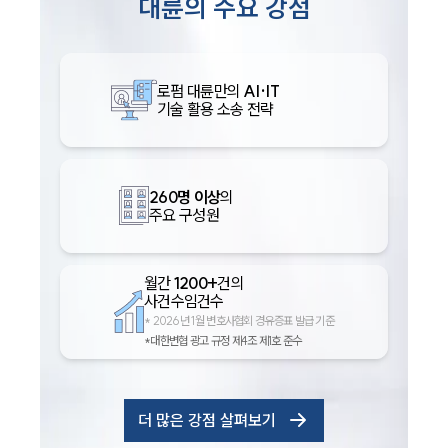
대륜의 주요 강점
로펌 대륜만의
AI·IT
기술 활용 소송 전략
260명 이상
의
주요 구성원
월간
1200+
건의
사건수임건수
*
2026년 1월 변호사협회 경유증표 발급 기준
*대한변협 광고 규정 제4조 제1호 준수
더 많은 강점 살펴보기