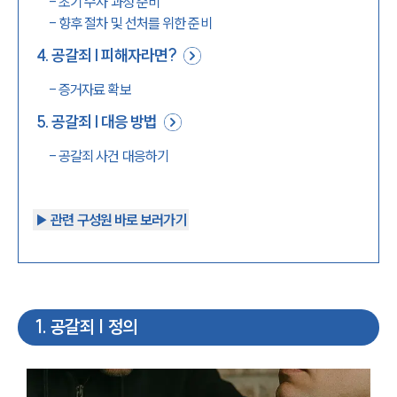
-
초기 수사 과정 준비
-
향후 절차 및 선처를 위한 준비
4
.
공갈죄 | 피해자라면?
-
증거자료 확보
5
.
공갈죄 | 대응 방법
-
공갈죄 사건 대응하기
▶︎ 관련 구성원 바로 보러가기
1
.
공갈죄 | 정의