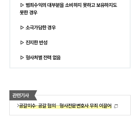
▷ 범죄수익의 대부분을 소비하지 못하고 보유하지도 
못한 경우
▷ 소극가담한 경우
▷ 진지한 반성
센터소개
▷ 형사처벌 전력 없음
센터소개
대륜의 강점
오시는 길
글로벌 파트너 로펌
고객의 소리
통합검색
관련기사
AI대륜
공갈미수·공갈 혐의…형사전문변호사 무죄 이끌어
업무사례
업무사례
사례분석/최신동향