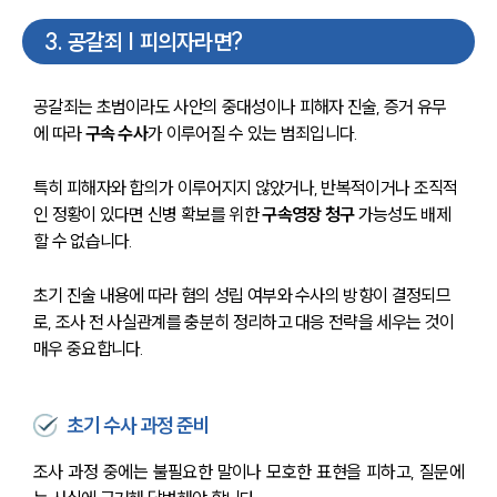
법률정보
3
.
공갈죄 | 피의자라면?
법률지식인
고객후기
공갈죄는 초범이라도 사안의 중대성이나 피해자 진술, 증거 유무
업무분야
에 따라 
구속 수사
가 이루어질 수 있는 범죄입니다.
분야별
특히 피해자와 합의가 이루어지지 않았거나, 반복적이거나 조직적
인 정황이 있다면 신병 확보를 위한 
구속영장 청구
 가능성도 배제
할 수 없습니다.
구성원 소개
초기 진술 내용에 따라 혐의 성립 여부와 수사의 방향이 결정되므
법률상담전문변호사
로, 조사 전 사실관계를 충분히 정리하고 대응 전략을 세우는 것이 
매우 중요합니다.
소식/자료
언론보도
초기 수사 과정 준비
공지사항
법률 블로그
조사 과정 중에는 불필요한 말이나 모호한 표현을 피하고, 질문에
법률서식