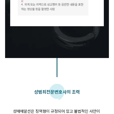
4
.
위계 또는 위력으로 성교행위 등 음란한 내용을 표현
하는 영상물 등을 촬영한 사람
센터소개
센터소개
대륜의 강점
오시는 길
글로벌 파트너 로펌
고객의 소리
통합검색
AI대륜
업무사례
성범죄
전문변호사의 조력
업무사례
사례분석/최신동향
법률정보
성매매알선은 징역형이 규정되어 있고 불법적인 사안이