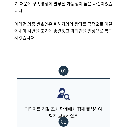
법률지식인
기 때문에 구속영장이 발부될 가능성이 높은 사건이었습
고객후기
니다. 

이러던 와중 변호인은 피해자와의 합의를 극적으로 이끌
업무분야
어내며 사건을 조기에 종결짓고 의뢰인을 일상으로 복귀
분야별
시켰습니다.
구성원 소개
법률상담전문변호사
소식/자료
언론보도
공지사항
피의자를 경찰 조사 단계에서 함께 출석하여
법률 블로그
법률서식
밀착 보호하였음
뉴스레터/브로슈어