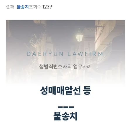
결과
불송치
조회수
1239
DAERYUN LAWFIRM
성범죄
변호사
의 업무사례
성매매알선 등
___
불송치