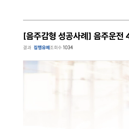
[음주감형 성공사례] 음주운전
결과
집행유예
조회수
1034