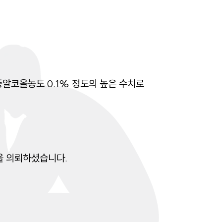
구성원 소개
법률상담전문변호사
알코올농도 0.1% 정도의 높은 수치로 
소식/자료
언론보도
공지사항
법률 블로그
을 의뢰하셨습니다.
법률서식
뉴스레터/브로슈어
세미나