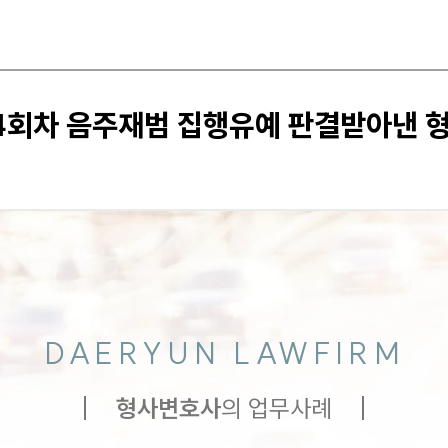
 4회차 음주재범 집행유예 판결받아낸
DAERYUN LAWFIRM
형사
변호사
의 업무사례