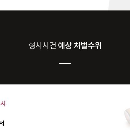
형사
사건
예상 처벌수위
 시
서