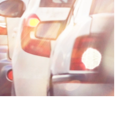
통합검색
AI대륜
업무사례
업무사례
사례분석/최신동향
법률정보
법률지식인
고객후기
업무분야
분야별