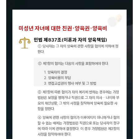
미성년 자녀에 대한 친권·양육권·양육비
민법 제837조(이혼과 자의 양육책임)
센터소개
① 당사자는 그 자의 양육에 관한 사항을 협의에 의하여 정
한다.
센터소개
② 제1항의 협의는 다음의 사항을 포함하여야 한다.
대륜의 강점
오시는 길
1. 양육자의 결정
글로벌 파트너 로펌
2. 양육비용의 부담
고객의 소리
3. 면접교섭권의 행사 여부 및 그 방법
통합검색
③ 제1항에 따른 협의가 자의 복리에 반하는 경우에는 가정
AI대륜
법원은 보정을 명하거나 직권으로 그 자의 의사ㆍ나이와 부
모의 재산상황, 그 밖의 사정을 참작하여 양육에 필요한 사
항을 정한다.
업무사례
④ 양육에 관한 사항의 협의가 이루어지지 아니하거나 협의
할 수 없는 때에는 가정법원은 직권으로 또는 당사자의 청구
업무사례
에 따라 이에 관하여 결정한다. 이 경우 가정법원은 제3항의
사례분석/최신동향
사정을 참작하여야 한다.