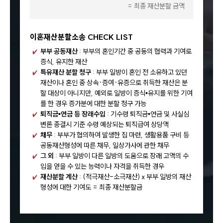
= 최종 재산분할 금액
이혼재산분할소송 CHECK LIST
부부 공동재산
: 부부의 혼인기간 중 공동의 협력과 기여로
증식, 유지한 재산
특유재산 분할 청구
: 부부 일방이 혼인 전 소유하고 있던
재산이나 혼인 중 상속·증여·유증으로 취득한 재산은 분
할 대상이 아니지만, 예외로 일방이 증식•유지를 위한 기여
를 한 경우 증가분에 대한 분할 청구 가능
퇴직금•연금 등 장래수입
: 기수령 퇴직금•연금 및 사실심
변론 종결시 기준 수령 예상되는 퇴직급여 상당액
채무
: 부부가 협의하여 발생한 집 마련, 생활용품 구비 등
공동재산형성에 따른 채무, 일상가사에 관한 채무
그 외
: 부부 일방이 다른 일방의 도움으로 장래 고액의 수
입을 얻을 수 있는 능력이나 자격을 취득한 경우
재산분할 계산
: (적극재산-소극재산) x 부부 일방의 재산
형성에 대한 기여도 = 최종 재산분할금