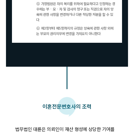
법률정보
⑤ 가정법원은 자의 복리를 위하여 필요하다고 인정하는 경
법률지식인
우에는 부ㆍ모ㆍ자 및 검사의 청구 또는 직권으로 자의 양
고객후기
육에 관한 사항을 변경하거나 다른 적당한 처분을 할 수 있
다.
⑥ 제3항부터 제5항까지의 규정은 양육에 관한 사항 외에
업무분야
는 부모의 권리의무에 변경을 가져오지 아니한다.
분야별
구성원 소개
법률상담전문변호사
소식/자료
이혼
전문변호사의 조력
언론보도
공지사항
법률 블로그
법률서식
법무법인 대륜은 의뢰인이 재산 형성에 상당한 기여를 