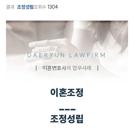
결과
조정성립
조회수
1304
DAERYUN LAWFIRM
이혼
변호사
의 업무사례
이혼조정
___
조정성립