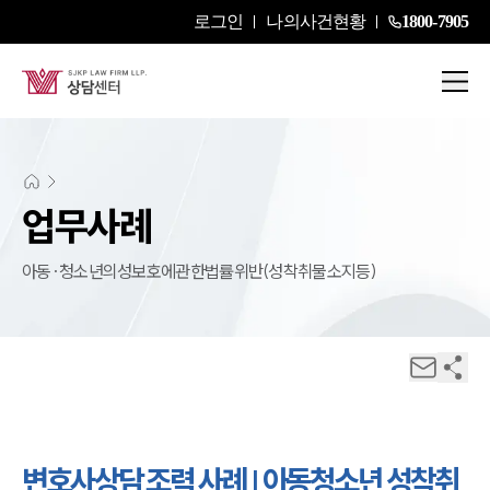
로그인
나의사건현황
1800-7905
업무사례
아동·청소년의성보호에관한법률위반(성착취물소지등)
변호사상담 조력 사례 | 아동청소년 성착취