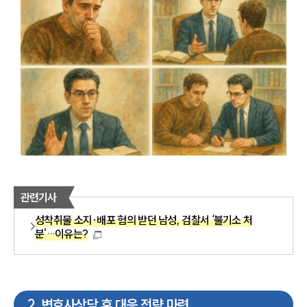
관련기사
성착취물 소지·배포 혐의 받던 남성, 검찰서 ‘불기소 처
분’…이유는?
2
.
변호사상담 후 대응 전략 마련