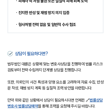
구성원 소개
· 피해자 측 처벌 불원 또는 실질적 피해 회복 노력
법률상담전문변호사
· 진지한 반성 및 재범 방지 의지 입증
· 형사처벌 전력 없음 및 일반적 수사 협조
소식/자료
언론보도
공지사항
법률 블로그
법률서식
상담이 필요하다면?
뉴스레터/브로슈어
세미나
법무법인 대륜은 상황에 맞는 변호사상담을 진행하여 법률 리스크 
검토부터 전략 수립까지 단계별 상담을 진행합니다.
대륜법률상담예약
또한, 의뢰인의 사건 특성과 양형 요소를 고려하여 자료 수집, 반성
문 작성, 재범 방지 계획 등 실질적 조력 방안을 마련합니다.
대륜법률상담예약
만약 위와 같은 상황에서 상담이 필요하시다면 언제든 🔗
법률상담
변호사 법률상담예약
을 통해 조력을 요청해 주시길 바랍니다.