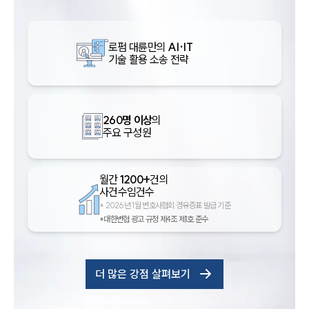
로펌 대륜만의
AI·IT
기술 활용 소송 전략
260명 이상
의
주요 구성원
월간
1200+
건의
사건수임건수
*
2026년 1월 변호사협회 경유증표 발급 기준
*대한변협 광고 규정 제4조 제1호 준수
더 많은 강점 살펴보기