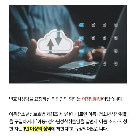
변호사상담을 요청하신 의뢰인의 혐의는 
아청법위반
이었습니다.
센터소개
아동청소년성보호법 제11조 제5항에 따르면 아동·청소년성착취물
을 구입하거나 "아동·청소년성착취물임을 알면서 이를 소지·시청
센터소개
한 자는
1년 이상의 징역
에 처한다"고 규정되어있습니다.
대륜의 강점