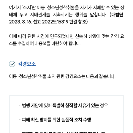
오시는 길
여기서 ‘소지’란 아동·청소년성착취물을 자기가 지배할 수 있는 상
글로벌 파트너 로펌
태에 두고 지배관계를 지속시키는 행위를 말합니다. 
(대법원 
고객의 소리
통합검색
2023. 3. 16. 선고 2022도15319 판결 참조)
AI대륜
이에 따라 관련 사건에 연루되었다면 신속히 상황에 맞는 감경 요
소를 수집하여 대응책을 마련해야 합니다.
업무사례
업무사례
감경요소
사례분석/최신동향
법률정보
법률지식인
아동·청소년성착취물 소지 관련 감경요소는 다음과 같습니다.
고객후기
업무분야
· 범행 가담에 있어 특별히 참작할 사유가 있는 경우
분야별
· 피해 확산 방지를 위한 실질적 조치 수행