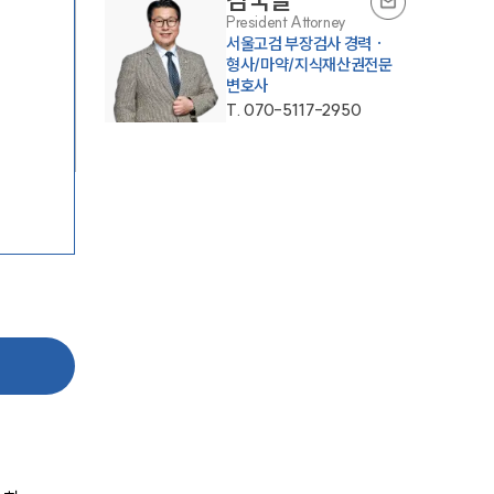
President Attorney
서울고검 부장검사 경력 ·
형사/마약/지식재산권전문
변호사
T.
070-5117-2950
센터소개
센터소개
대륜의 강점
오시는 길
글로벌 파트너 로펌
고객의 소리