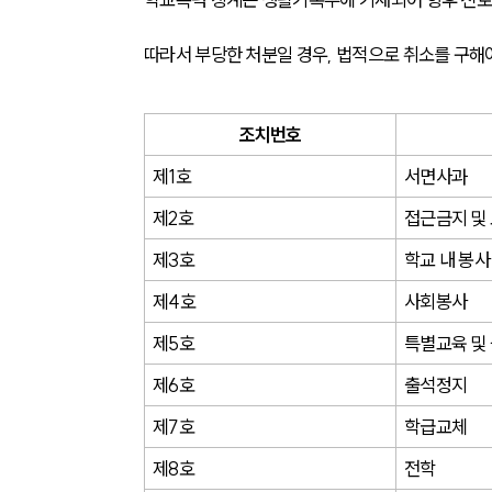
따라서 부당한 처분일 경우, 법적으로 취소를 구해
조치번호
제1호
서면사과
제2호
접근금지 및
제3호
학교 내 봉사
제4호
사회봉사
제5호
특별교육 및
제6호
출석정지
제7호
학급교체
제8호
전학