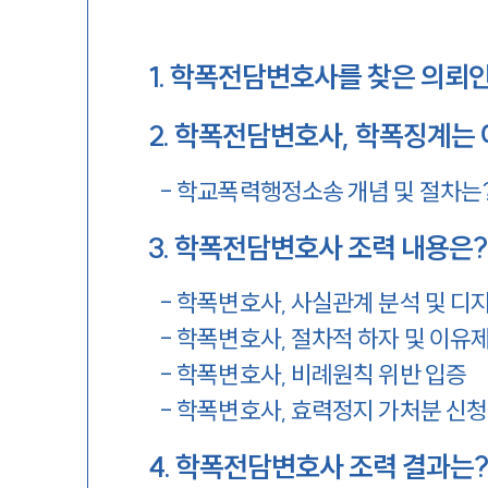
1
.
학폭전담변호사를 찾은 의뢰인
2
.
학폭전담변호사, 학폭징계는 
-
학교폭력행정소송 개념 및 절차는
3
.
학폭전담변호사 조력 내용은?
-
학폭변호사, 사실관계 분석 및 디
-
학폭변호사, 절차적 하자 및 이유
-
학폭변호사, 비례원칙 위반 입증
-
학폭변호사, 효력정지 가처분 신청
4
.
학폭전담변호사 조력 결과는