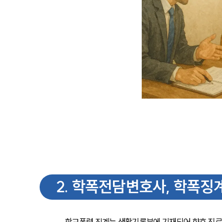
2
.
학폭전담변호사, 학폭징계
학교폭력 징계는 생활기록부에 기재되어 향후 진로와