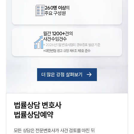
260명 이상
의
주요 구성원
월간
1200+
건의
사건수임건수
*
2026년 1월 변호사협회 경유증표 발급 기준
*대한변협 광고 규정 제4조 제1호 준수
더 많은 강점 살펴보기
법률상담
변호사
법률상담예약
모든 상담은 전문변호사가 사건 검토를 마친 뒤