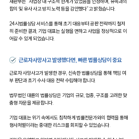
재판부는 “사업장 내 구조적 한계가 있었음을 인정하며, 유족과의 
합의 및 유사 사고 방지 노력 등을 감안했다”고 밝혔습니다.
24시법률상담 서비스를 통해 초기 대응부터 공판 전략까지 철저
센터소개
히 준비한 결과, 기업 대표는 실형을 면하고 사업을 정상적으로 이
센터소개
어갈 수 있게 되었습니다.
대륜의 강점
오시는 길
글로벌 파트너 로펌
근로자사망사고 발생했다면, 빠른 법률상담이 중요
고객의 소리
통합검색
근로자 사망사고가 발생한 경우, 신속한 법률상담을 통해 책임 여
AI대륜
부 판단과 초기 수사 대응 전략 수립해야 합니다. 
업무사례
법무법인 대륜의 법률상담은 기업의 규모, 업종, 구조를 고려한 맞
춤형 자문을 제공합니다.
업무사례
사례분석/최신동향
기업 대표는 위기 속에서도 침착하게 법률전문가와의 협력을 통해 
법률정보
형사처벌이라는 중대한 리스크를 회피할 수 있었습니다.
법률지식인
고객후기