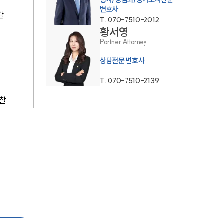
통합검색
변호사
 
T.
070-7510-2012
AI대륜
황서영
Partner Attorney
업무사례
상담전문 변호사
T.
070-7510-2139
업무사례
경찰
사례분석/최신동향
법률정보
법률지식인
고객후기
업무분야
분야별