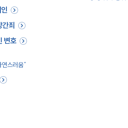
뢰인
강간죄
 변호
자연스러움”