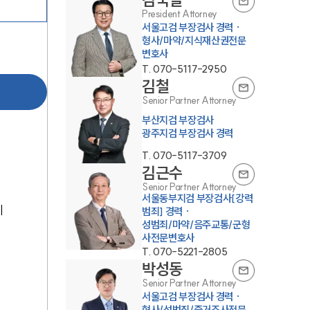
President Attorney
서울고검 부장검사 경력 ·
형사/마약/지식재산권전문
변호사
T.
070-5117-2950
김철
Senior Partner Attorney
부산지검 부장검사
광주지검 부장검사 경력
센터소개
T.
070-5117-3709
김근수
센터소개
Senior Partner Attorney
서울동부지검 부장검사[강력
 
대륜의 강점
범죄] 경력 ·
성범죄/마약/음주교통/군형
오시는 길
사전문변호사
T.
070-5221-2805
글로벌 파트너 로펌
박성동
Senior Partner Attorney
고객의 소리
서울고검 부장검사 경력 ·
형사/성범죄/증거조사전문