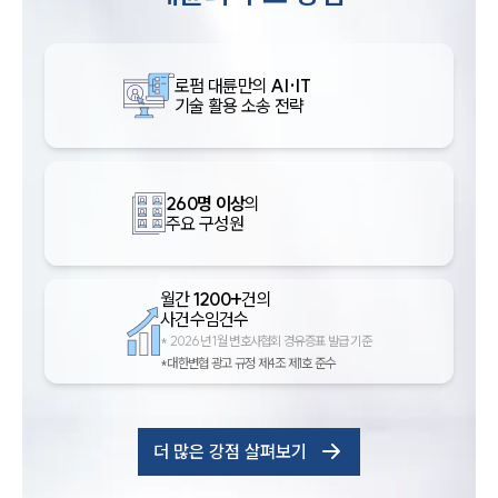
로펌 대륜만의
AI·IT
기술 활용 소송 전략
260명 이상
의
주요 구성원
월간
1200+
건의
사건수임건수
*
2026년 1월 변호사협회 경유증표 발급 기준
*대한변협 광고 규정 제4조 제1호 준수
더 많은 강점 살펴보기