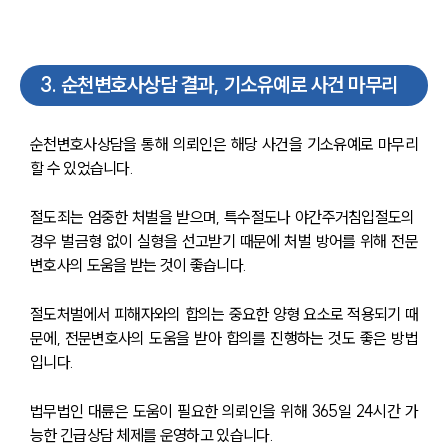
3
.
순천변호사상담 결과, 기소유예로 사건 마무리
순천변호사상담을 통해 의뢰인은 해당 사건을 기소유예로 마무리
센터소개
할 수 있었습니다. 
센터소개
절도죄는 엄중한 처벌을 받으며, 특수절도나 야간주거침입절도의 
대륜의 강점
오시는 길
경우 벌금형 없이 실형을 선고받기 때문에 처벌 방어를 위해 전문
글로벌 파트너 로펌
변호사의 도움을 받는 것이 좋습니다. 
고객의 소리
통합검색
절도처벌에서 피해자와의 합의는 중요한 양형 요소로 적용되기 때
AI대륜
문에, 전문변호사의 도움을 받아 합의를 진행하는 것도 좋은 방법
입니다. 
업무사례
법무법인 대륜은 도움이 필요한 의뢰인을 위해 365일 24시간 가
업무사례
능한 긴급상담 체제를 운영하고 있습니다. 
사례분석/최신동향