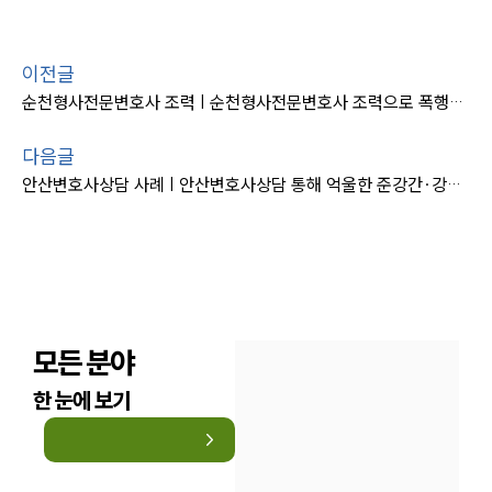
이전글
순천형사전문변호사 조력 | 순천형사전문변호사 조력으로 폭행죄 의뢰인 불기소
다음글
안산변호사상담 사례 | 안산변호사상담 통해 억울한 준강간∙강제추행 혐의 푸신 의뢰인
모든 분야
한 눈에 보기